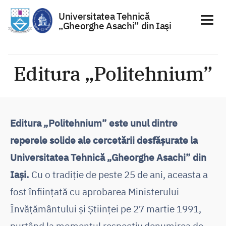
Universitatea Tehnică
„Gheorghe Asachi” din Iaşi
Sari
la
Editura „Politehnium”
conținut
Editura „Politehnium” este unul dintre
reperele solide ale cercetării desfășurate la
Universitatea Tehnică „Gheorghe Asachi” din
Iași.
Cu o tradiție de peste 25 de ani, aceasta a
fost înființată cu aprobarea Ministerului
Învățământului și Științei pe 27 martie 1991,
purtând la momentul respectiv denumirea de