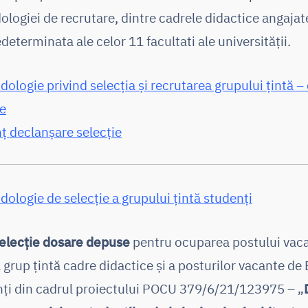
logiei de recrutare, dintre cadrele didactice angajat
eterminata ale celor 11 facultati ale universităţii.
ologie privind selecția și recrutarea grupului țintă –
ce
ț declanșare selecție
ologie de selecție a grupului țintă studenți
selecție dosare depuse
pentru ocuparea postului vac
 grup țintă cadre didactice și a posturilor vacante de
nți din cadrul proiectului POCU 379/6/21/123975 – „