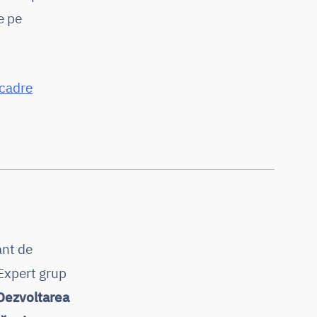
e pe
 cadre
ant de
 Expert grup
Dezvoltarea