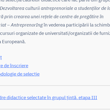
Dezvoltarea culturii antreprenoriale a studenților de l
ră prin crearea unei rețele de centre de pregătire în
iat – AntreprenorIng
în vederea participării la schim
cursuri organizate de universitati/organizatii de furni
a Europeană.
ț
e de înscriere
dologie de selecție
dre didactice selectate în grupul țintă, etapa III