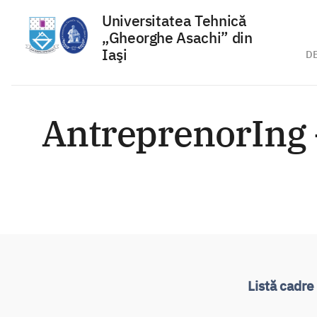
Universitatea Tehnică
„Gheorghe Asachi” din
Iaşi
D
Sari
la
AntreprenorIng –
conținut
Listă cadre