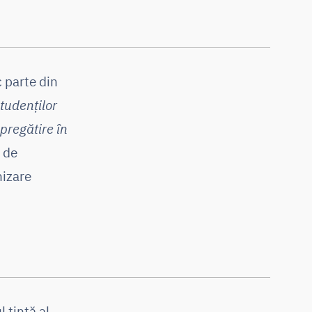
c parte din
studenților
 pregătire în
b de
nizare
 țintă al