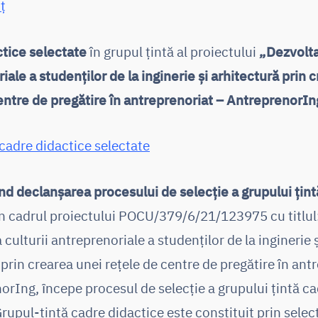
ț
tice selectate
în grupul țintă al proiectului
„Dezvolta
iale a studenților de la inginerie și arhitectură prin 
entre de pregătire în antreprenoriat – AntreprenorIn
 cadre didactice selectate
nd declanșarea procesului de selecție a grupului țin
n cadrul proiectului POCU/379/6/21/123975 cu titlul
culturii antreprenoriale a studenților de la inginerie ș
 prin crearea unei rețele de centre de pregătire în ant
orIng, ȋncepe procesul de selecție a grupului țintă c
Grupul-ţintă cadre didactice este constituit prin selec