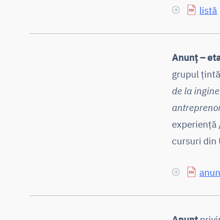
listă
Anunț – eta
grupul țintă
de la ingine
antreprenor
experiență /
cursuri din
anun
Anunț
privi