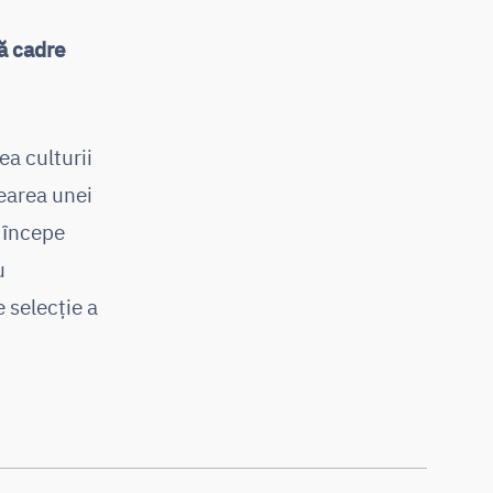
tă cadre
a culturii
rearea unei
, ȋncepe
u
 selecție a