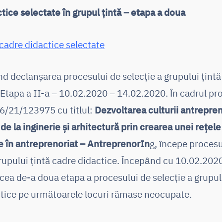
tice selectate în grupul țintă – etapa a doua
 cadre didactice selectate
nd declanșarea procesului de selecție a grupului țintă
 Etapa a II-a – 10.02.2020 – 14.02.2020. Ȋn cadrul pro
/21/123975 cu titlul:
Dezvoltarea culturii antrepren
 de la inginerie și arhitectură prin crearea unei rețel
e în antreprenoriat – AntreprenorIn
g, ȋncepe procesu
grupului țintă cadre didactice. Ȋncepȃnd cu 10.02.2020
cea de-a doua etapa a procesului de selecție a grupul
tice pe următoarele locuri rămase neocupate.