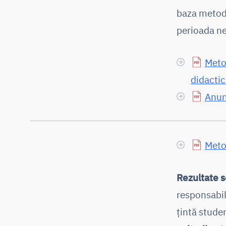
baza metodo
perioada ned
Metod
didacti
Anun
Metod
Rezultate 
responsabil
țintă stude