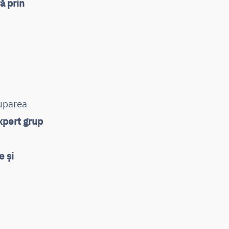
ă prin
uparea
xpert grup
e și