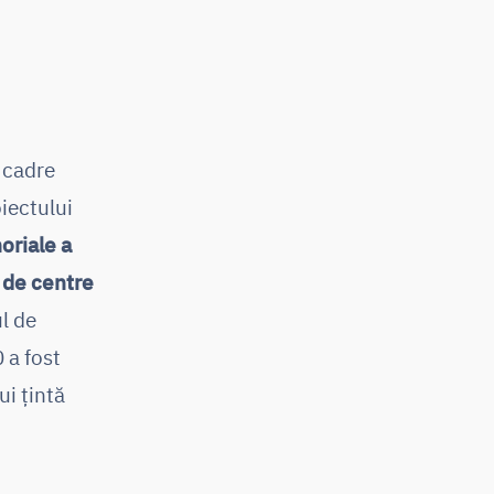
 cadre
iectului
oriale a
e de centre
l de
 a fost
ui țintă