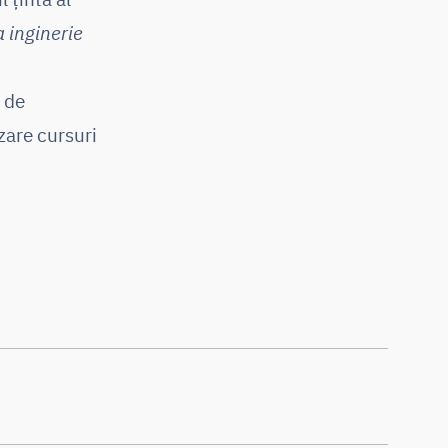
a inginerie
b de
zare cursuri