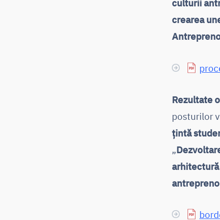
culturii ant
crearea une
Antrepreno
proc
Rezultate o
posturilor 
țintă stude
„
Dezvoltare
arhitectură
antrepreno
bord