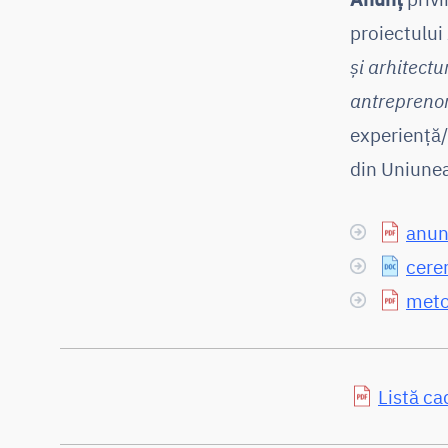
proiectului
și arhitectu
antreprenor
experiență/
din Uniune
anun
cerer
meto
Listă ca