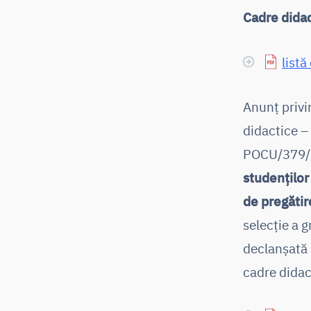
Cadre didac
listă
Anunț privi
didactice –
POCU/379/6
studenților
de pregătir
selecție a 
declanșată 
cadre didac