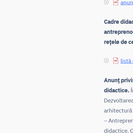
anun
Cadre didac
antreprenor
rețele de c
listă
Anunț privi
didactice.
Ȋ
Dezvoltarea 
arhitectură
– Antrepren
didactice. 