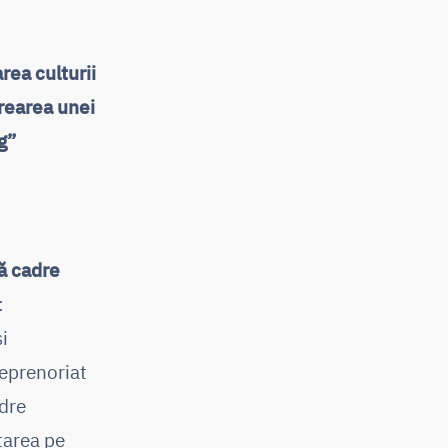
rea culturii
crearea unei
g”
tă cadre
:
i
reprenoriat
adre
tarea pe