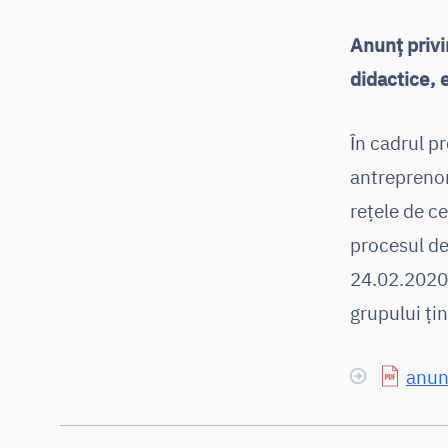
Anunț privi
didactice, 
Ȋn cadrul p
antreprenori
rețele de c
procesul de
24.02.2020 
grupului ți
anun