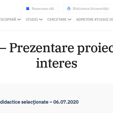
Rezervare săli
Biblioteca Universității
ESCOPERĂ
STUDII
CERCETARE
ADMITERE #TUIASI 2
 Prezentare proiect
interes
 didactice selecționate – 06.07.2020