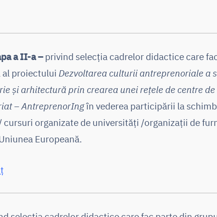
pa a II-a –
privind selecția cadrelor didactice care fa
 al proiectului
Dezvoltarea culturii antreprenoriale a 
rie și arhitectură prin crearea unei rețele de centre de
iat – AntreprenorIng
în vederea participării la schim
 cursuri organizate de universități /organizații de fur
 Uniunea Europeană.
ț
nd selecția cadrelor didactice care fac parte din grupul