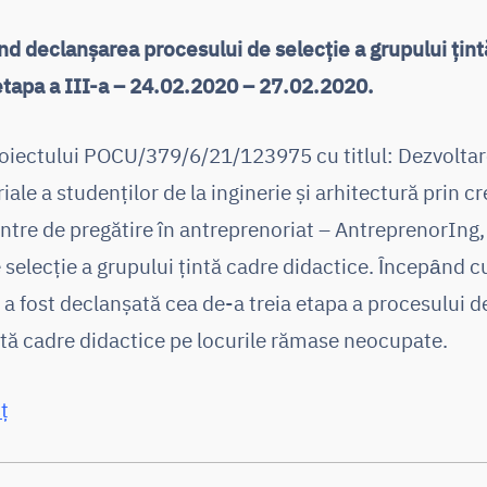
nd declanșarea procesului de selecție a grupului țin
etapa a III-a – 24.02.2020 – 27.02.2020.
roiectului POCU/379/6/21/123975 cu titlul: Dezvoltare
ale a studenților de la inginerie și arhitectură prin c
entre de pregătire în antreprenoriat – AntreprenorIng
 selecție a grupului țintă cadre didactice. Ȋncepȃnd c
a fost declanșată cea de-a treia etapa a procesului de
ntă cadre didactice pe locurile rămase neocupate.
ț