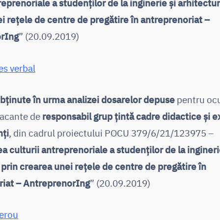
reprenoriale a studenților de la inginerie și arhitectur
i rețele de centre de pregătire în antreprenoriat –
rIng
” (20.09.2019)
es verbal
bținute în urma analizei dosarelor depuse
pentru oc
vacante de
responsabil grup țintă cadre didactice și e
nți
, din cadrul proiectului POCU 379/6/21/123975 –
a culturii antreprenoriale a studenților de la ingineri
 prin crearea unei rețele de centre de pregătire în
riat – AntreprenorIng
” (20.09.2019)
erou