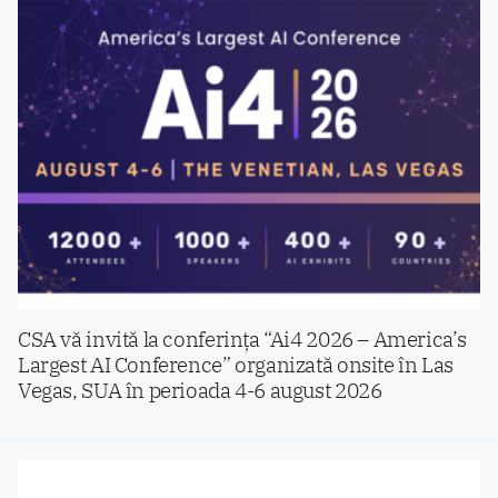
CSA vă invită la conferința “Ai4 2026 – America’s
Largest AI Conference” organizată onsite în Las
Vegas, SUA în perioada 4-6 august 2026