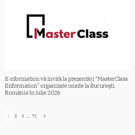
E-nformation vă invită la prezentări “MasterClass
Enformation” organizate onsite la București,
România în iulie 2026
Navigare
1
2
3
…
71
în
articole