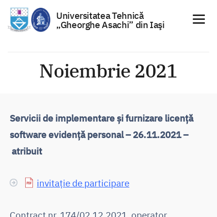
Universitatea Tehnică
„Gheorghe Asachi” din Iaşi
Sari
la
Noiembrie 2021
conținut
Servicii de implementare și furnizare licență
software evidență personal – 26.11.2021 –
atribuit
invitație de participare
Contract nr. 174/02.12.2021, operator