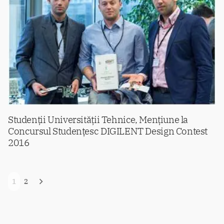
Studenții Universității Tehnice, Mențiune la
Concursul Studențesc DIGILENT Design Contest
2016
Navigare
1
2
în
articole