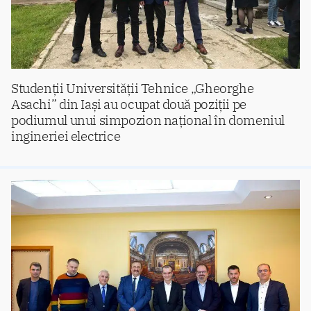
Studenții Universității Tehnice „Gheorghe
Asachi” din Iași au ocupat două poziții pe
podiumul unui simpozion național în domeniul
ingineriei electrice