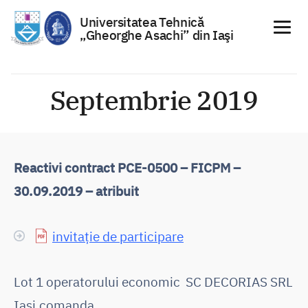
Universitatea Tehnică
„Gheorghe Asachi” din Iaşi
Sari
la
Septembrie 2019
conținut
Reactivi contract PCE-0500 – FICPM –
30.09.2019 – atribuit
invitație de participare
Lot 1 operatorului economic SC DECORIAS SRL
Iasi,comanda