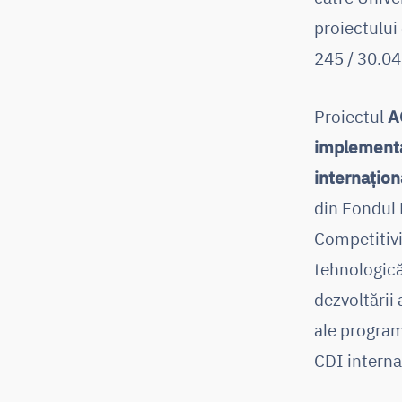
proiectului
245 / 30.04
Proiectul
A
implementa
internațion
din Fondul 
Competitivi
tehnologică
dezvoltării 
ale progra
CDI interna