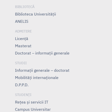
BIBLIOTECĂ
Biblioteca Universității
ANELIS
ADMITERE
Licență
Masterat
Doctorat – informații generale
STUDII
Informații generale – doctorat
Mobilități internaționale
D.P.P.D.
STUDENȚI
Rețea și servicii IT
Campus Universitar