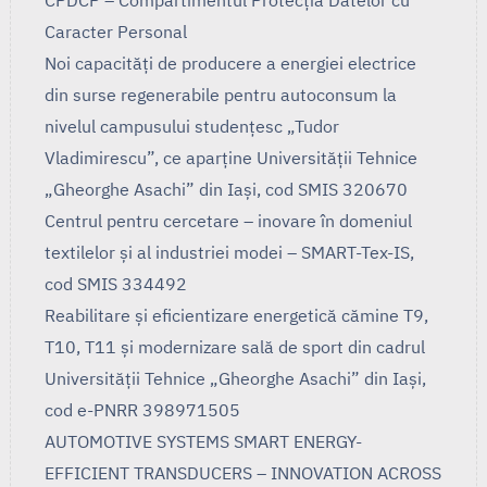
Caracter Personal
Noi capacități de producere a energiei electrice
din surse regenerabile pentru autoconsum la
nivelul campusului studențesc „Tudor
Vladimirescu”, ce aparține Universității Tehnice
„Gheorghe Asachi” din Iași, cod SMIS 320670
Centrul pentru cercetare – inovare în domeniul
textilelor și al industriei modei – SMART-Tex-IS,
cod SMIS 334492
Reabilitare și eficientizare energetică cămine T9,
T10, T11 și modernizare sală de sport din cadrul
Universității Tehnice „Gheorghe Asachi” din Iași,
cod e-PNRR 398971505
AUTOMOTIVE SYSTEMS SMART ENERGY-
EFFICIENT TRANSDUCERS – INNOVATION ACROSS