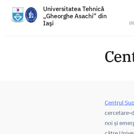
Universitatea Tehnică
„Gheorghe Asachi” din
Iaşi
D
Sari
la
Cen
conținut
Centrul Su
cercetare-d
noi și emer
către Unive