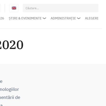
Caută
după:
026
ȘTIRI & EVENIMENTE
ADMINISTRAȚIE
ALEGERI
2020
de
nologiilor
entării de
 a