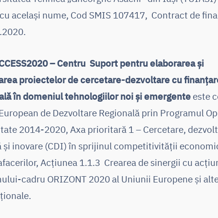
 cu același nume, Cod SMIS 107417, Contract de finan
.2020.
CCESS2020 –
Centru Suport pentru elaborarea și
rea proiectelor de cercetare-dezvoltare cu finanțar
ală în domeniul tehnologiilor noi și emergente
este c
European de Dezvoltare Regională prin Programul Op
tate 2014-2020, Axa prioritară 1 – Cercetare, dezvol
 și inovare (CDI) în sprijinul competitivităţii economi
afacerilor, Acţiunea 1.1.3 Crearea de sinergii cu acțiu
mului-cadru ORIZONT 2020 al Uniunii Europene și alt
ționale.