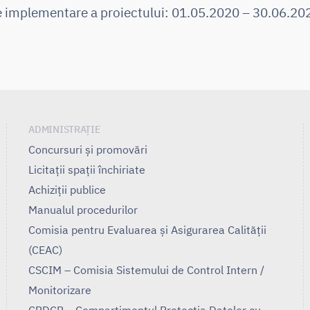
 implementare a proiectului: 01.05.2020 – 30.06.20
ADMINISTRAȚIE
Concursuri și promovări
Licitații spații închiriate
Achiziții publice
Manualul procedurilor
Comisia pentru Evaluarea și Asigurarea Calității
(CEAC)
CSCIM – Comisia Sistemului de Control Intern /
Monitorizare
CPDCP – Compartimentul Protecția Datelor cu