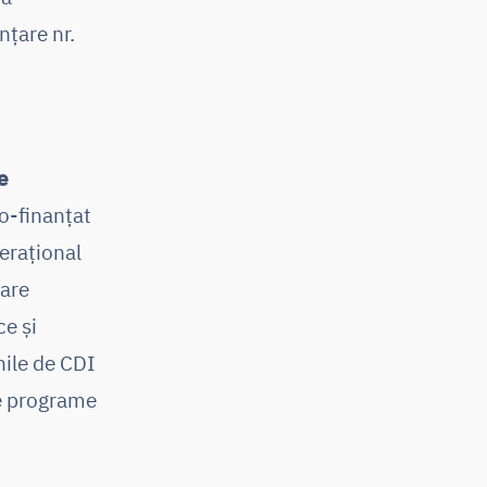
țare nr.
e
o-finanțat
erațional
tare
ce și
nile de CDI
e programe