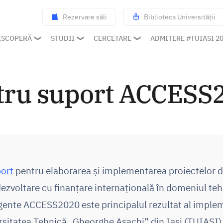
Rezervare săli
Biblioteca Universității
ESCOPERĂ
STUDII
CERCETARE
ADMITERE #TUIASI 2
tru suport ACCESS
port
pentru elaborarea și implementarea proiectelor 
ezvoltare cu finanțare internațională în domeniul teh
gente ACCESS2020 este principalul rezultat al implem
rsitatea Tehnică „Gheorghe Asachi” din Iași (TUIASI)