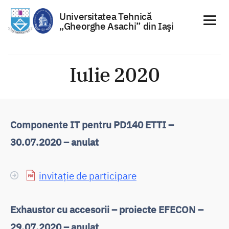
Universitatea Tehnică
„Gheorghe Asachi” din Iaşi
Sari
la
Iulie 2020
conținut
Componente IT pentru PD140 ETTI –
30.07.2020 – anulat
invitație de participare
Exhaustor cu accesorii – proiecte EFECON –
29.07.2020 – anulat