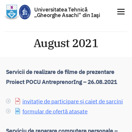
Universitatea Tehnică
„Gheorghe Asachi” din Iaşi
Sari
la
August 2021
conținut
Servicii de realizare de filme de prezentare
Proiect POCU AntreprenorIng – 26.08.2021
invitație de participare și caiet de sarcini
formular de ofertă atașate
Serviciu de reparare computere personale –