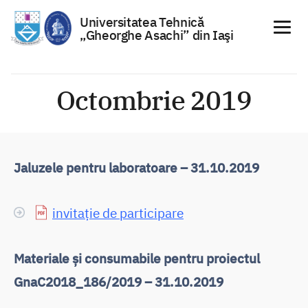
Universitatea Tehnică
„Gheorghe Asachi” din Iaşi
Sari
la
Octombrie 2019
conținut
Jaluzele pentru laboratoare – 31.10.2019
invitație de participare
Materiale și consumabile pentru proiectul
GnaC2018_186/2019 – 31.10.2019