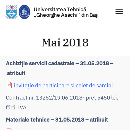
Universitatea Tehnică
„Gheorghe Asachi” din Iaşi
Sari
la
Mai 2018
conținut
Achiziție servicii cadastrale – 31.05.2018 –
atribuit
invitație de participare și caiet de sarcini
Contract nr. 13262/19.06.2018- preț 5450 lei,
fără TVA.
Materiale tehnice – 31.05.2018 – atribuit