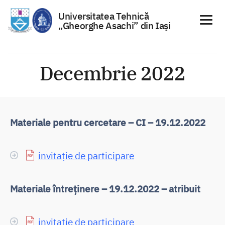
Universitatea Tehnică
„Gheorghe Asachi” din Iaşi
Sari
la
Decembrie 2022
conținut
Materiale pentru cercetare – CI – 19.12.2022
invitație de participare
Materiale întreținere – 19.12.2022 – atribuit
invitație de participare