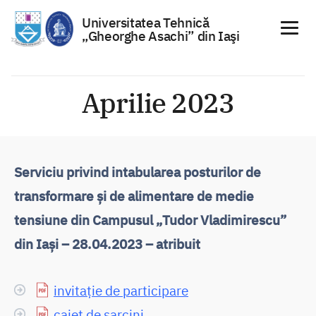
Universitatea Tehnică
„Gheorghe Asachi” din Iaşi
Sari
la
Aprilie 2023
conținut
Serviciu privind intabularea posturilor de
transformare și de alimentare de medie
tensiune din Campusul „Tudor Vladimirescu”
din Iași – 28.04.2023 – atribuit
invitație de participare
caiet de sarcini