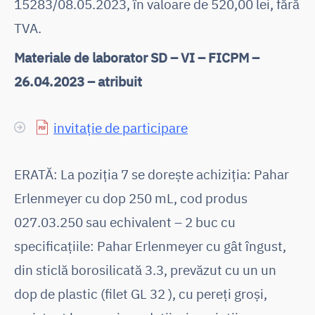
15283/08.05.2023, în valoare de 520,00 lei, fără
TVA.
Materiale de laborator SD – VI – FICPM –
26.04.2023 – atribuit
invitație de participare
ERATĂ: La poziția 7 se dorește achiziția: Pahar
Erlenmeyer cu dop 250 mL, cod produs
027.03.250 sau echivalent – 2 buc cu
specificațiile: Pahar Erlenmeyer cu gât îngust,
din sticlă borosilicată 3.3, prevăzut cu un un
dop de plastic (filet GL 32 ), cu pereți groși,