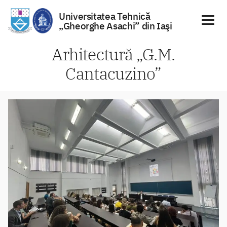
Universitatea Tehnică
„Gheorghe Asachi” din Iaşi
Sari
Arhitectură „G.M.
la
Cantacuzino”
conținut