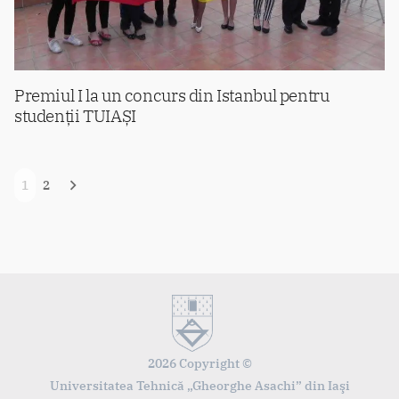
Premiul I la un concurs din Istanbul pentru
studenții TUIAȘI
Navigare
1
2
în
articole
2026 Copyright ©
Universitatea Tehnică „Gheorghe Asachi” din Iaşi