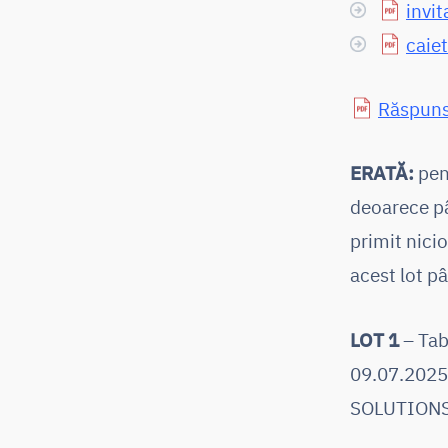
invit
caiet
Răspun
ERATĂ:
pen
deoarece pâ
primit nici
acest lot p
LOT 1
– Tab
09.07.2025
SOLUTIONS S