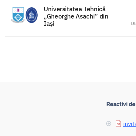
Universitatea Tehnică
„Gheorghe Asachi” din
Iaşi
D
Sari
la
conținut
Reactivi d
invit