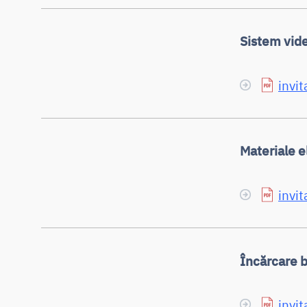
Sistem vide
invit
Materiale e
invit
Încărcare 
invit