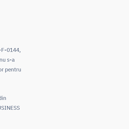
-F-0144,
 nu s-a
or pentru
din
BUSINESS