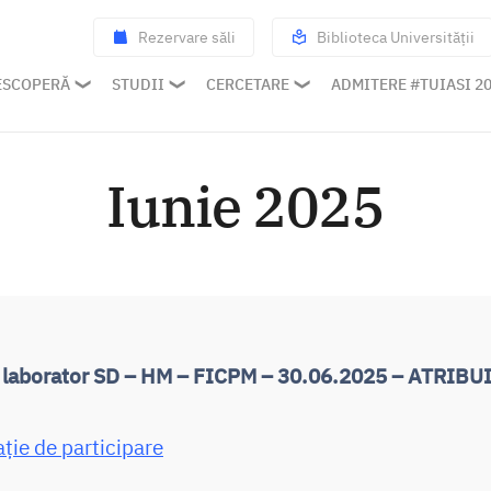
Rezervare săli
Biblioteca Universității
ESCOPERĂ
STUDII
CERCETARE
ADMITERE #TUIASI 2
Iunie 2025
e laborator SD – HM – FICPM – 30.06.2025 – ATRIBU
ație de participare