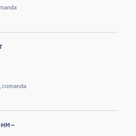
comanda
T
L., comanda
D-HM –