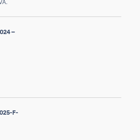
VA.
024 –
2025-F-