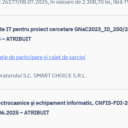
26177/08.07.2025, în valoare de 2.308,70 lei, fără T
e IT pentru proiect cercetare GNaC2023_ID_250/2
5 – ATRIBUIT
ație de participare și caiet de sarcini
eratorului S.C. SMART CHOICE S.R.L.
ectrocasnice și echipament informatic, CNFIS-FDI-
06.2025 – ATRIBUIT