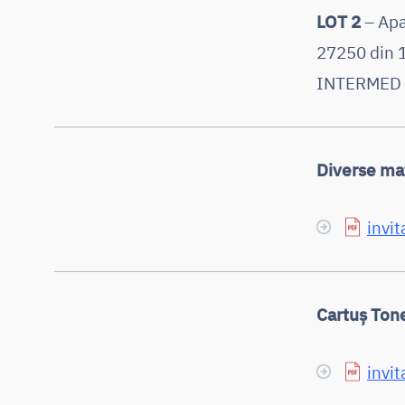
LOT 2
– Apa
27250 din 
INTERMED S.
Diverse mat
invit
Cartuș Tone
invit