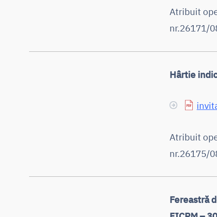
Atribuit o
nr.26171/08
Hârtie ind
invit
Atribuit op
nr.26175/08
Fereastră 
FICPM – 30