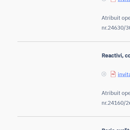
Atribuit o
nr.24630/30
Reactivi, 
invit
Atribuit o
nr.24160/26