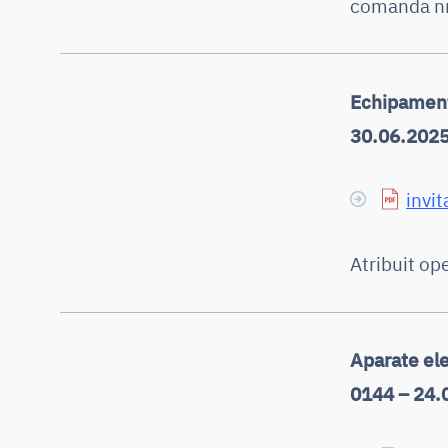
comanda nr.
Echipament
30.06.202
invit
Atribuit op
Aparate el
0144 – 24.