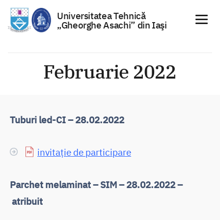
Universitatea Tehnică
„Gheorghe Asachi” din Iaşi
Sari
la
Februarie 2022
conținut
Tuburi led-CI – 28.02.2022
invitație de participare
Parchet melaminat – SIM – 28.02.2022 –
atribuit