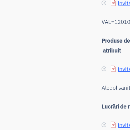
invit
VAL=12010.
Produse dez
atribuit
invit
Alcool sani
Lucrări de 
invit