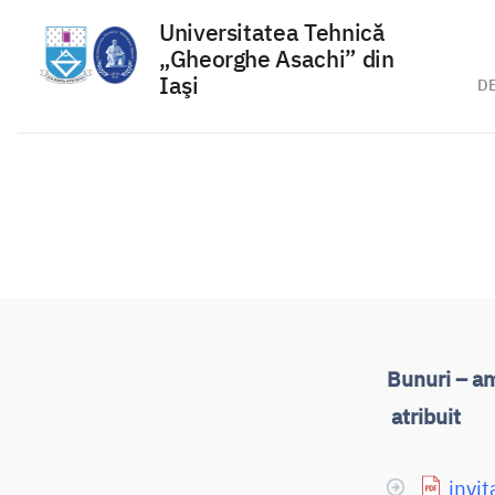
Universitatea Tehnică
„Gheorghe Asachi” din
Iaşi
D
Sari
la
conținut
Bunuri – a
atribuit
invit