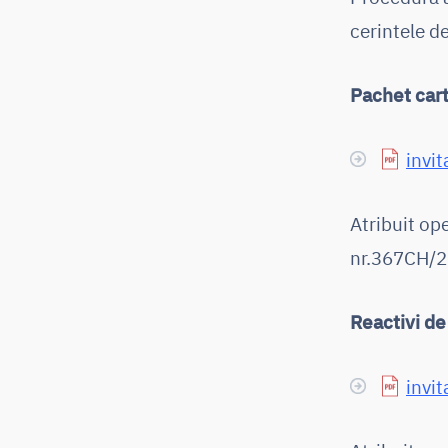
cerintele de
Pachet cart
invit
Atribuit o
nr.367CH/20
Reactivi de
invit