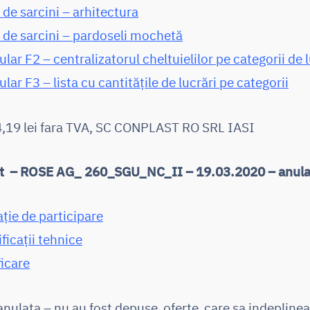
 de sarcini – arhitectura
t de sarcini – pardoseli mochetă
lar F2 – centralizatorul cheltuielilor pe categorii de l
lar F3 – lista cu cantitățile de lucrări pe categorii
,19 lei fara TVA, SC CONPLAST RO SRL IASI
 – ROSE AG_ 260_SGU_NC_II – 19.03.2020 – anula
ație de participare
ficații tehnice
ficare
nulata – nu au fost depuse oferte care sa indepline