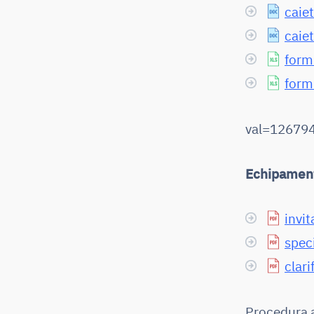
caiet
caie
formu
formu
val=126794
Echipament
invit
speci
clari
Procedura a