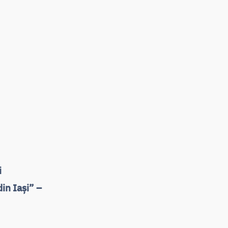
i
in Iași” –