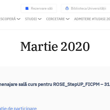
Rezervare săli
Biblioteca Universității
ESCOPERĂ
STUDII
CERCETARE
ADMITERE #TUIASI 2
Martie 2020
menajare sală curs pentru ROSE_StepUP_FICPM – 31
ație de participare