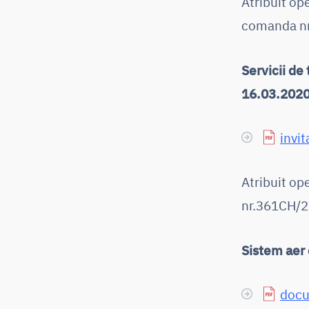
Atribuit op
comanda nr.
Servicii d
16.03.2020 
invit
Atribuit o
nr.361CH/20
Sistem aer
docu