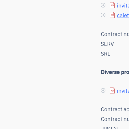
invit
caiet
Contract n
SERV
SRL
Diverse pr
invit
Contract a
Contract n
INSTAL