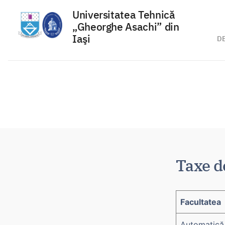
Universitatea Tehnică
„Gheorghe Asachi” din
Iaşi
D
Sari
la
conținut
Taxe d
Facultatea
Automatică 