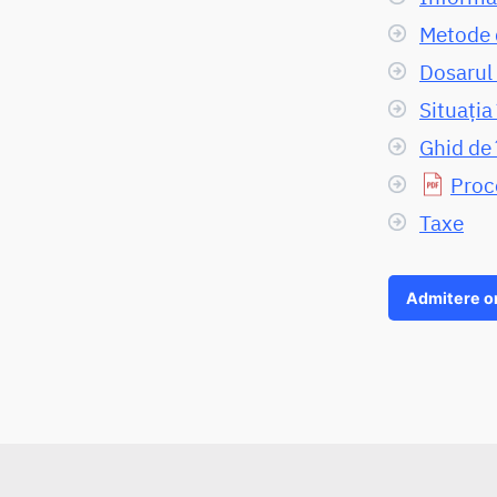
Metode 
Dosarul 
Situația 
Ghid de 
Proc
Taxe
Admitere o