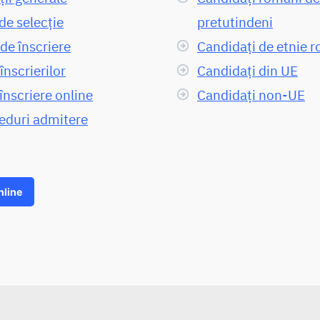
de selecție
pretutindeni
de înscriere
Candidați de etnie 
înscrierilor
Candidați din UE
înscriere online
Candidați non-UE
eduri admitere
nline