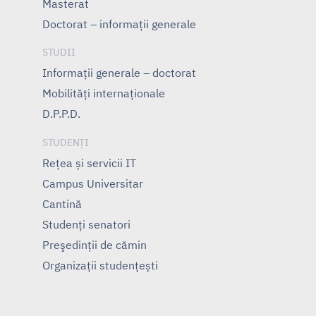
Masterat
Doctorat – informații generale
STUDII
Informații generale – doctorat
Mobilități internaționale
D.P.P.D.
STUDENȚI
Rețea și servicii IT
Campus Universitar
Cantină
Studenți senatori
Preşedinţii de cămin
Organizații studențești