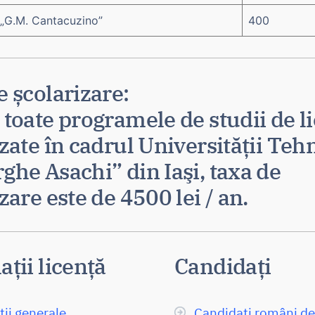
 „G.M. Cantacuzino”
400
e școlarizare:
 toate programele de studii de l
zate în cadrul Universităţii Teh
ghe Asachi” din Iaşi, taxa de
zare este de 4500 lei / an.
ții licență
Candidați
ii generale
Candidați români de