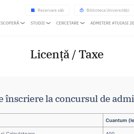
Rezervare săli
Biblioteca Universității
ESCOPERĂ
STUDII
CERCETARE
ADMITERE #TUIASI 2
Licență / Taxe
e înscriere la concursul de admi
Cuantum (le
și Calculatoare
400