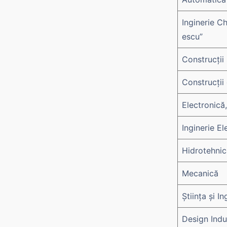
Inginerie C
escu”
Construcții ș
Construcții
Electronică
Inginerie El
Hidrotehnic
Mecanică
Știința și I
Design Indu