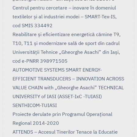
Centrul pentru cercetare – inovare în domeniul
textilelor și al industriei modei – SMART-Tex-IS,
cod SMIS 334492
Reabilitare și eficientizare energetică cămine T9,
T10, T11 și modernizare sală de sport din cadrul
Universității Tehnice „Gheorghe Asachi” din Iași,
cod e-PNRR 398971505
AUTOMOTIVE SYSTEMS SMART ENERGY-
EFFICIENT TRANSDUCERS – INNOVATION ACROSS
VALUE CHAIN with „Gheorghe Asachi” TECHNICAL
UNIVERSITY of IASI (ASSET-IxC -TUIASI)
SENTHICOM-TUIASI
Proiecte derulate prin Programul Operaţional
Regional 2014-2020
ATTENDS – Accesul Tinerilor Tenace la Educatie