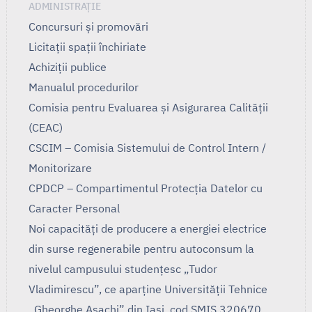
ADMINISTRAȚIE
Concursuri și promovări
Licitații spații închiriate
Achiziții publice
Manualul procedurilor
Comisia pentru Evaluarea și Asigurarea Calității
(CEAC)
CSCIM – Comisia Sistemului de Control Intern /
Monitorizare
CPDCP – Compartimentul Protecția Datelor cu
Caracter Personal
Noi capacități de producere a energiei electrice
din surse regenerabile pentru autoconsum la
nivelul campusului studențesc „Tudor
Vladimirescu”, ce aparține Universității Tehnice
„Gheorghe Asachi” din Iași, cod SMIS 320670