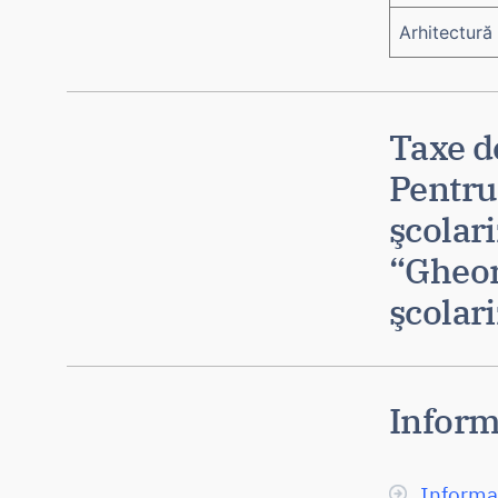
Arhitectură
Taxe d
Pentru
şcolari
“Gheor
şcolari
Informa
Informaț