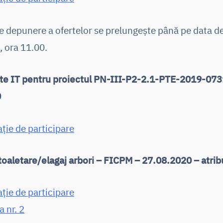
 depunere a ofertelor se prelungește până pe data d
 ora 11.00.
e IT pentru proiectul PN-III-P2-2.1-PTE-2019-073
0
ație de participare
 toaletare/elagaj arbori – FICPM – 27.08.2020 – atrib
ație de participare
 nr. 2