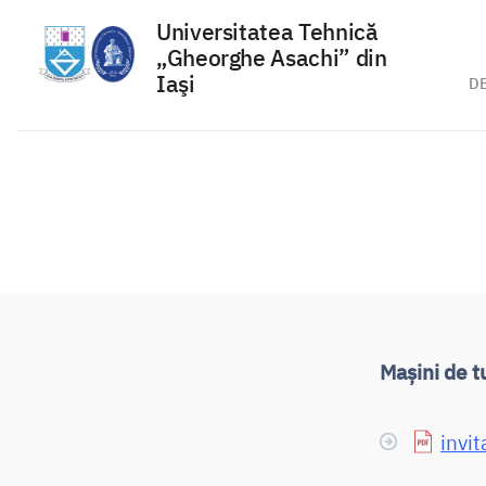
Universitatea Tehnică
„Gheorghe Asachi” din
Iaşi
D
Sari
la
conținut
Mașini de t
invit