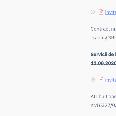
invit
Contract n
Trading SRL
Servicii de
11.08.2020 
invit
Atribuit o
nr.16327/03