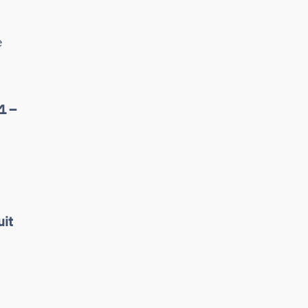
e
1 –
uit