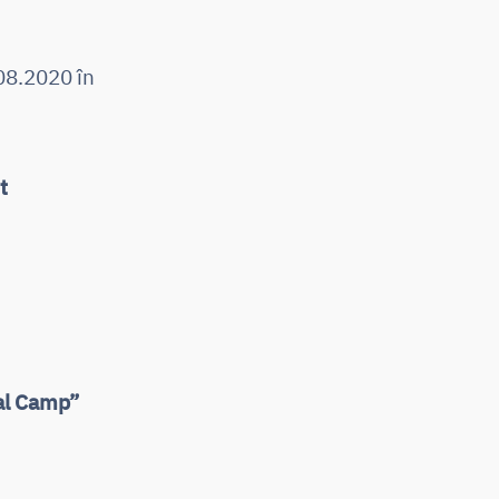
08.2020 în
t
ual Camp”