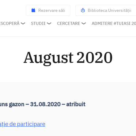
Rezervare săli
Biblioteca Universității
ESCOPERĂ
STUDII
CERCETARE
ADMITERE #TUIASI 2
August 2020
uns gazon – 31.08.2020 – atribuit
ație de participare