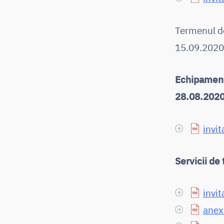
Termenul de
15.09.2020,
Echipament
28.08.202
invit
Servicii de
invit
anexa