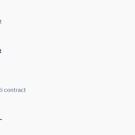
t
t
i contract
–