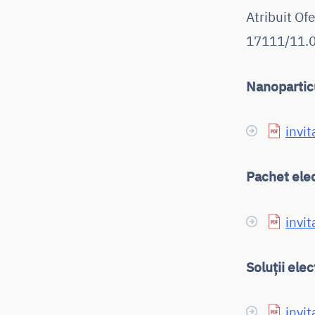
Atribuit Of
17111/11.09
Nanopartic
invit
Pachet ele
invit
Soluții ele
invit