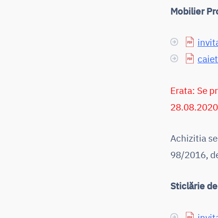
Mobilier P
invit
caiet
Erata: Se p
28.08.2020
Achizitia se
98/2016, de
Sticlărie d
invit