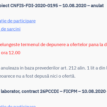
roiect CNFIS-FDI-2020-0195 – 10.08.2020 – anulat
ație de participare
 de sarcini
relungeste termenul de depunere a ofertelor pana la d
 ora 12.00
 anuleaza in baza prevederilor art. 212 alin. 1 lit a din
oarece nu a fost depusă nici o ofertă.
e laborator, contract 26PCCDI – FICPM – 10.08.2020 –
ație de participare