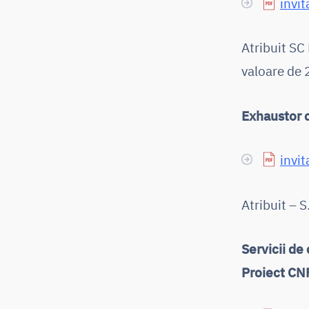
invit
Atribuit S
valoare de 
Exhaustor c
invit
Atribuit – S
Servicii de
Proiect CN