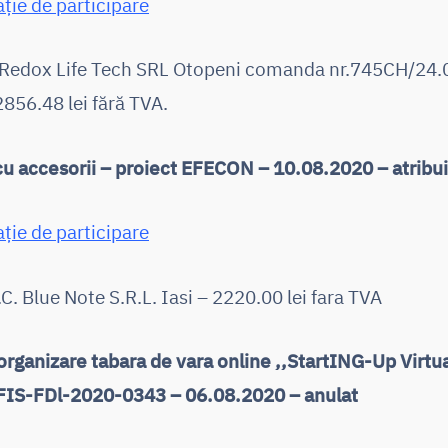
ație de participare
C Redox Life Tech SRL Otopeni comanda nr.745CH/24.
2856.48 lei fără TVA.
u accesorii – proiect EFECON – 10.08.2020 – atribui
ație de participare
.C. Blue Note S.R.L. Iasi – 2220.00 lei fara TVA
 organizare tabara de vara online ,,StartING-Up Virt
FIS-FDl-2020-0343 – 06.08.2020 – anulat