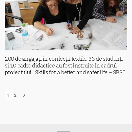
200 de angajați în confecții textile, 33 de studenți
și 10 cadre didactice au fost instruite în cadrul
proiectului „Skills for a better and safer life – SBS”
Navigare
1
2
în
articole