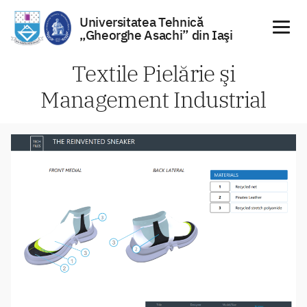
Universitatea Tehnică
„Gheorghe Asachi” din Iaşi
Sari
Textile Pielărie şi
la
Management Industrial
conținut