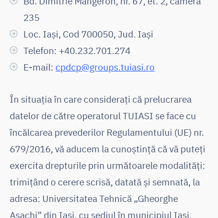
Bd. Dimitrie Mangeron, nr. 67, et. 2, camera
235
Loc. Iași, Cod 700050, Jud. Iași
Telefon: +40.232.701.274
E-mail:
cpdcp@groups.tuiasi.ro
În situația în care considerați că prelucrarea
datelor de către operatorul TUIASI se face cu
încălcarea prevederilor Regulamentului (UE) nr.
679/2016, vă aducem la cunoștință că vă puteți
exercita drepturile prin următoarele modalități:
trimițând o cerere scrisă, datată și semnată, la
adresa: Universitatea Tehnică „Gheorghe
Asachi” din Iași, cu sediul în municipiul Iași,