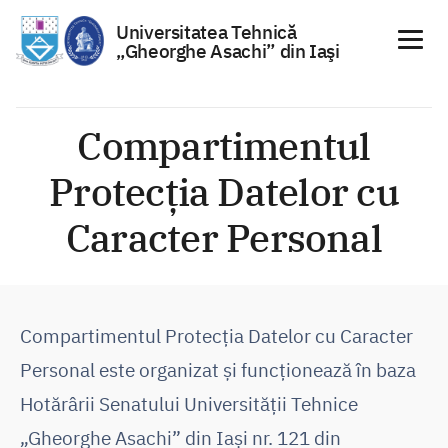
Universitatea Tehnică
„Gheorghe Asachi” din Iaşi
Sari
la
Compartimentul
conținut
Protecția Datelor cu
Caracter Personal
Compartimentul Protecția Datelor cu Caracter
Personal este organizat și funcționează în baza
Hotărârii Senatului Universității Tehnice
„Gheorghe Asachi” din Iași nr. 121 din