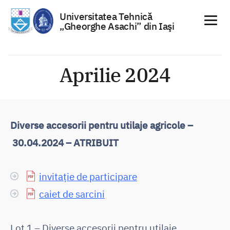
Universitatea Tehnică
„Gheorghe Asachi” din Iaşi
Sari
la
Aprilie 2024
conținut
Diverse accesorii pentru utilaje agricole –
30.04.2024 – ATRIBUIT
invitație de participare
caiet de sarcini
Lot 1 – Diverse accesorii pentru utilaje