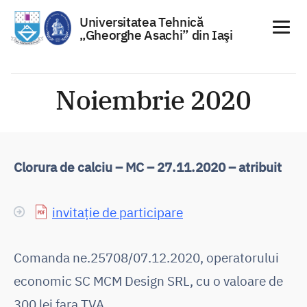
Universitatea Tehnică
„Gheorghe Asachi” din Iaşi
Sari
la
Noiembrie 2020
conținut
Clorura de calciu – MC – 27.11.2020 – atribuit
invitație de participare
Comanda ne.25708/07.12.2020, operatorului
economic SC MCM Design SRL, cu o valoare de
300 lei fara TVA