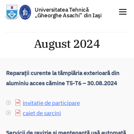
Universitatea Tehnică
„Gheorghe Asachi” din Iaşi
Sari
la
August 2024
conținut
Reparații curente la tâmplăria exterioară din
aluminiu acces cămine T5-T6 – 30.08.2024
invitație de participare
caiet de sarcini
Servicii de revizie și mentenanță usă automată