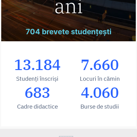
ani
704 brevete studențești
13.184
7.660
Studenți înscriși
Locuri în cămin
683
4.060
Cadre didactice
Burse de studii