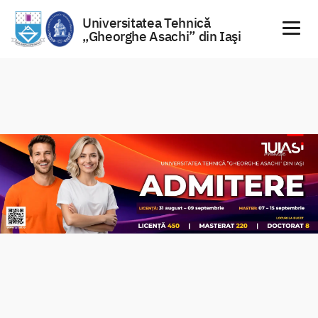
Universitatea Tehnică
„Gheorghe Asachi” din Iaşi
Sari
la
conținut