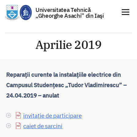
Universitatea Tehnică
„Gheorghe Asachi” din Iaşi
Sari
la
Aprilie 2019
conținut
Reparații curente la instalațiile electrice din
Campusul Studențesc „Tudor Vladimirescu” –
24.04.2019 – anulat
invitație de participare
caiet de sarcini