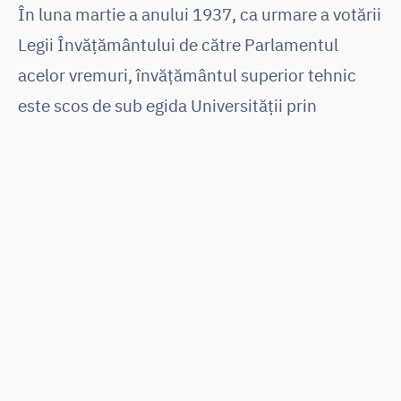
În luna martie a anului 1937, ca urmare a votării
Legii Învăţământului de către Parlamentul
acelor vremuri, învăţământul superior tehnic
este scos de sub egida Universităţii prin
înfiinţarea Şcolii Politehnice, singura instituţie
de învăţământ superior abilitată să acorde de la
acea dată titlul de inginer. Ca urmare firească a
dezvoltării şcolii inginereşti ieşene, instituţia
nou creată a luat de la bun început numele lui
Gheorghe Asachi, întemeietorul învăţământului
superior tehnic românesc iar primul său rector a
fost ales profesorul universitar Cristea Otin.