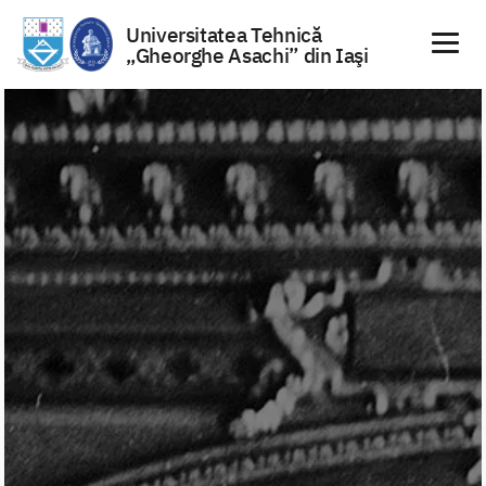
Universitatea Tehnică
„Gheorghe Asachi” din Iaşi
Sari
la
conținut