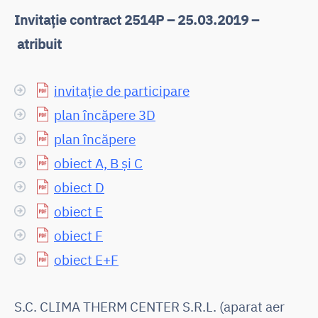
Invitație contract 2514P – 25.03.2019 –
atribuit
invitație de participare
plan încăpere 3D
plan încăpere
obiect A, B și C
obiect D
obiect E
obiect F
obiect E+F
S.C. CLIMA THERM CENTER S.R.L. (aparat aer