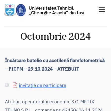
Universitatea Tehnică
„Gheorghe Asachi” din Iaşi
Sari
la
Octombrie 2024
conținut
Încărcare butelie cu acetilenă flamfotometrică
– FICPM – 29.10.2024 – ATRIBUIT
invitație de participare
Atribuit operatorului economic S.C. METIX
TEHNO S.R.L., comanda nr. 42450/ 06.11.2024,