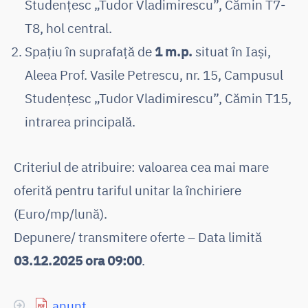
Studențesc „Tudor Vladimirescu”, Cămin T7-
T8, hol central.
Spațiu în suprafață de
1 m.p.
situat în Iași,
Aleea Prof. Vasile Petrescu, nr. 15, Campusul
Studențesc „Tudor Vladimirescu”, Cămin T15,
intrarea principală.
Criteriul de atribuire: valoarea cea mai mare
oferită pentru tariful unitar la închiriere
(Euro/mp/lună).
Depunere/ transmitere oferte – Data limită
03.12.2025 ora 09:00
.
anunț