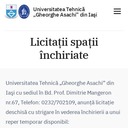
Universitatea Tehnică
„Gheorghe Asachi” din Iaşi
Sari
la
Licitații spații
conținut
închiriate
Universitatea Tehnică „Gheorghe Asachi” din
Iaşi cu sediul în Bd. Prof. Dimitrie Mangeron
nr.67, Telefon: 0232/702109, anunţă licitaţie
deschisă cu strigare în vederea închirierii a unui
reper temporar disponibil: