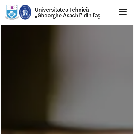
Universitatea Tehnică
„Gheorghe Asachi” din Iaşi
Sari
la
conținut