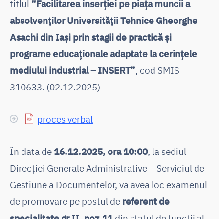
titlul
“Facilitarea inserției pe piața muncii a
absolvenților Universității Tehnice Gheorghe
Asachi din Iași prin stagii de practică și
programe educaționale adaptate la cerințele
mediului industrial – INSERT”
, cod SMIS
310633. (02.12.2025)
proces verbal
În data de
16.12.2025, ora 10:00
, la sediul
Direcției Generale Administrative – Serviciul de
Gestiune a Documentelor, va avea loc examenul
de promovare pe postul de
referent de
specialitate gr.II, poz.11
din statul de funcții al