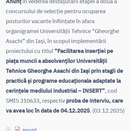
Anunț
în vederea desfășurării etapei a doua a
concursului de selecție pentru ocuparea
posturilor vacante înfiinţate în afara
organigramei Universității Tehnice “Gheorghe
Asachi” din Iași, în scopul implementării
proiectului cu titlul
“Facilitarea inserției pe
piața muncii a absolvenților Universității
Tehnice Gheorghe Asachi din Iași prin stagii de
practică și programe educaționale adaptate la
cerințele mediului industrial – INSERT”
, cod
SMIS 310633, respectiv
proba de interviu, care
va avea loc în data de 04.12.2025
. (03.12.2025)
anunț