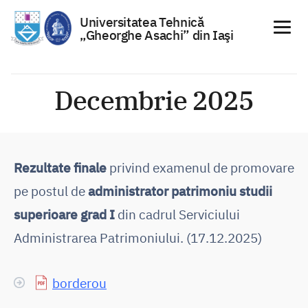
Universitatea Tehnică
„Gheorghe Asachi” din Iaşi
Sari
la
Decembrie 2025
conținut
Rezultate finale
privind examenul de promovare
pe postul de
administrator patrimoniu studii
superioare grad I
din cadrul Serviciului
Administrarea Patrimoniului. (17.12.2025)
borderou