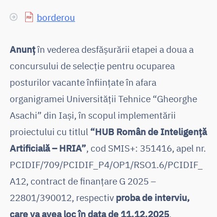
borderou
Anunț
în vederea desfășurării etapei a doua a
concursului de selecție pentru ocuparea
posturilor vacante înfiinţate în afara
organigramei Universității Tehnice “Gheorghe
Asachi” din Iași, în scopul implementării
proiectului cu titlul
“HUB Român de Inteligență
Artificială – HRIA”
, cod SMIS+: 351416, apel nr.
PCIDIF/709/PCIDIF_P4/OP1/RSO1.6/PCIDIF_
A12, contract de finanţare G 2025 –
22801/390012, respectiv
proba de interviu,
care va avea loc în data de 11.12.2025
.