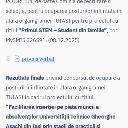
PO.DRU.04, de către Comisia de recrutare și
selecție, pentru ocuparea posturilor înființate în
afara organigramei TUIASI pentru proiectul cu
titlul
“Primul STEM – Student din familie”
, cod
MySMIS 326591. (08.12.2025)
proces verbal
Rezultate finale
privind concursul de ocupare a
posturilor înființate în afara organigramei
TUIASI în cadrul proiectului cu titlul
“Facilitarea inserției pe piața muncii a
absolvenților Universității Tehnice Gheorghe
Asachi din Iași prin stagii de practică și