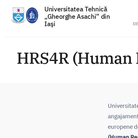
Universitatea Tehnică
„Gheorghe Asachi” din
Iaşi
D
Sari
la
HRS4R (Human Re
conținut
Universitat
angajamentul
europene de
(Human Res