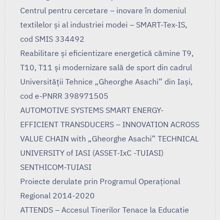
Centrul pentru cercetare – inovare în domeniul
textilelor și al industriei modei – SMART-Tex-IS,
cod SMIS 334492
Reabilitare și eficientizare energetică cămine T9,
T10, T11 și modernizare sală de sport din cadrul
Universității Tehnice „Gheorghe Asachi” din Iași,
cod e-PNRR 398971505
AUTOMOTIVE SYSTEMS SMART ENERGY-
EFFICIENT TRANSDUCERS – INNOVATION ACROSS
VALUE CHAIN with „Gheorghe Asachi” TECHNICAL
UNIVERSITY of IASI (ASSET-IxC -TUIASI)
SENTHICOM-TUIASI
Proiecte derulate prin Programul Operaţional
Regional 2014-2020
ATTENDS – Accesul Tinerilor Tenace la Educatie