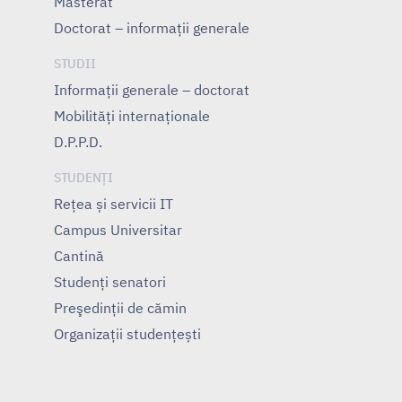
Masterat
Doctorat – informații generale
STUDII
Informații generale – doctorat
Mobilități internaționale
D.P.P.D.
STUDENȚI
Rețea și servicii IT
Campus Universitar
Cantină
Studenți senatori
Preşedinţii de cămin
Organizații studențești