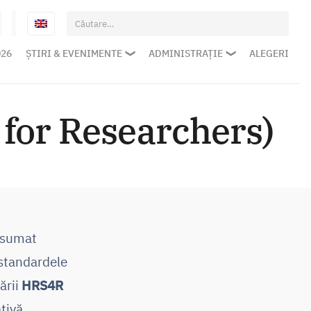
Caută
după:
026
ȘTIRI & EVENIMENTE
ADMINISTRAȚIE
ALEGERI
for Researchers)
 asumat
a standardele
ării
HRS4R
ativă,