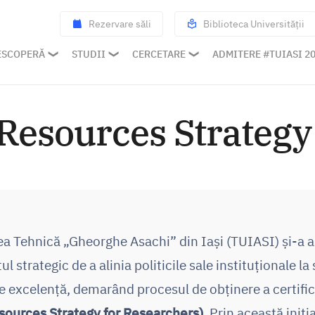
Rezervare săli
Biblioteca Universității
ESCOPERĂ
STUDII
CERCETARE
ADMITERE #TUIASI 2
sources Strategy 
ea Tehnică „Gheorghe Asachi” din Iași (TUIASI) și-a
 strategic de a alinia politicile sale instituționale l
 excelență, demarând procesul de obținere a certific
ources Strategy for Researchers)
. Prin această iniți