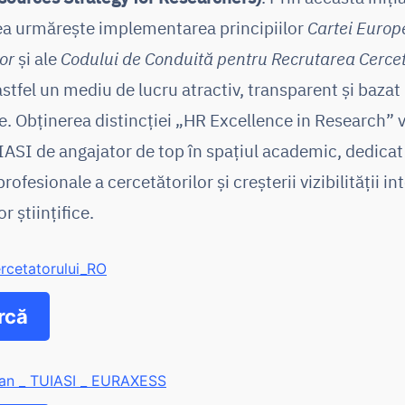
ea urmărește implementarea principiilor
Cartei Europ
or
și ale
Codului de Conduită pentru Recrutarea Cercet
stfel un mediu de lucru atractiv, transparent și bazat
e. Obținerea distincției „HR Excellence in Research” 
IASI de angajator de top în spațiul academic, dedicat 
profesionale a cercetătorilor și creșterii vizibilității i
or științifice.
rcetatorului_RO
rcă
lan _ TUIASI _ EURAXESS