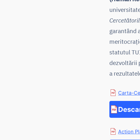
universitat
Cercetătoril
garantând a
meritocrați
statutul TU
dezvoltării 
a rezultatel
Carta-Ce
Desca
Action P