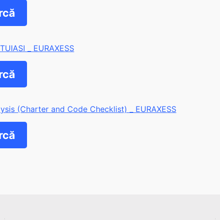
rcă
 TUIASI _ EURAXESS
rcă
ysis (Charter and Code Checklist) _ EURAXESS
rcă