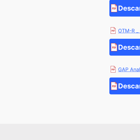
Desca
OTM-R _
Desca
GAP Anal
Desca