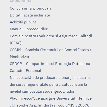
ADMINISTRAȚIE
Concursuri și promovări
Licitații spații închiriate
Achiziții publice
Manualul procedurilor
Comisia pentru Evaluarea și Asigurarea Calității
(CEAC)
CSCIM – Comisia Sistemului de Control Intern /
Monitorizare
CPDCP – Compartimentul Protecția Datelor cu
Caracter Personal
Noi capacități de producere a energiei electrice
din surse regenerabile pentru autoconsum la
nivelul campusului studențesc „Tudor
Vladimirescu”, ce aparține Universității Tehnice
„Gheorghe Asachi” din Iași, cod SMIS 320670