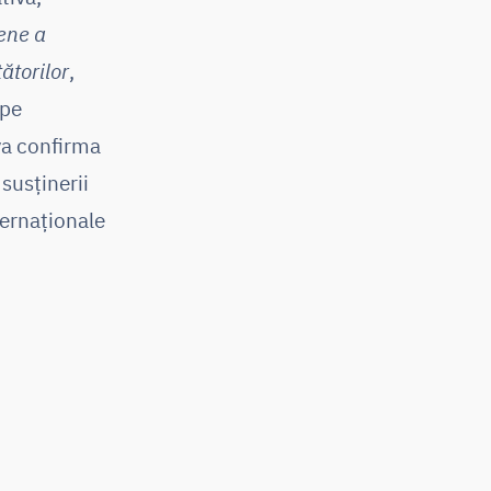
ene a
ătorilor
,
 pe
va confirma
susținerii
nternaționale