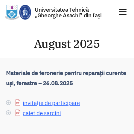
Universitatea Tehnică
„Gheorghe Asachi” din Iaşi
Sari
la
August 2025
conținut
Materiale de feronerie pentru reparații curente
uși, ferestre – 26.08.2025
invitație de participare
caiet de sarcini