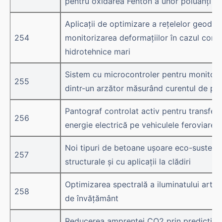
pentru oxidarea Fenton a unor poluanți org
Aplicații de optimizare a rețelelor geodez
254
monitorizarea deformațiilor în cazul const
hidrotehnice mari
Sistem cu microcontroler pentru monitoriz
255
dintr-un arzător măsurând curentul de pl
Pantograf controlat activ pentru transferu
256
energie electrică pe vehiculele feroviare 
Noi tipuri de betoane ușoare eco-sustenab
257
structurale și cu aplicații la clădiri
Optimizarea spectrală a iluminatului artifici
258
de învățământ
Reducerea amprentei CO2 prin predictia 