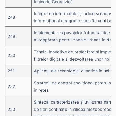
Inginerie Geodezică
Integrarea informațiilor juridice și cadastr
248
informațional geografic specific unui bazi
Implementarea pavajelor fotocatalitice 
249
autoapărare pentru zonele urbane în dezv
Tehnici inovative de proiectare si impleme
250
filtrelor digitale şi dezvoltarea unor noi ap
251
Aplicații ale tehnologiei cuantice în unive
Strategii de control coalițional pentru si
252
în rețea
Sinteza, caracterizarea și utilizarea nanop
253
de fier, confinate în silicea mezoporoasă 