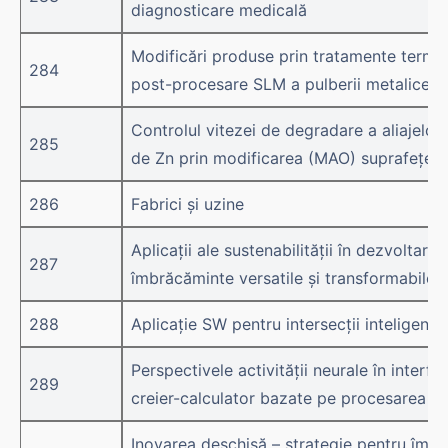
diagnosticare medicală
Modificări produse prin tratamente termic
284
post-procesare SLM a pulberii metalice 
Controlul vitezei de degradare a aliajelor
285
de Zn prin modificarea (MAO) suprafețelo
286
Fabrici și uzine
Aplicații ale sustenabilității în dezvoltar
287
îmbrăcăminte versatile și transformabile
288
Aplicație SW pentru intersecții inteligente
Perspectivele activității neurale în interfeț
289
creier-calculator bazate pe procesarea d
Inovarea deschisă – strategie pentru îmbu