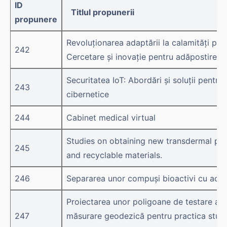
ID
Titlul propunerii
propunere
Revoluționarea adaptării la calamități pri
242
Cercetare și inovație pentru adăpostirea
Securitatea IoT: Abordări şi soluţii pentru
243
cibernetice
244
Cabinet medical virtual
Studies on obtaining new transdermal pat
245
and recyclable materials.
246
Separarea unor compuși bioactivi cu acți
Proiectarea unor poligoane de testare a 
247
măsurare geodezică pentru practica stude