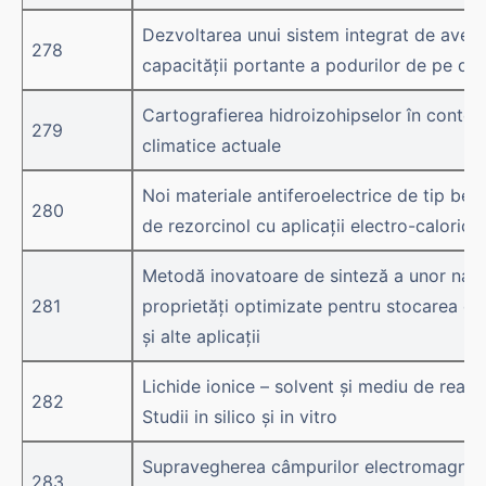
Dezvoltarea unui sistem integrat de averti
278
capacității portante a podurilor de pe dru
Cartografierea hidroizohipselor în contex
279
climatice actuale
Noi materiale antiferoelectrice de tip be
280
de rezorcinol cu aplicații electro-calorice
Metodă inovatoare de sinteză a unor nan
281
proprietăți optimizate pentru stocarea en
și alte aplicații
Lichide ionice – solvent și mediu de reacț
282
Studii in silico și in vitro
Supravegherea câmpurilor electromagnetic
283