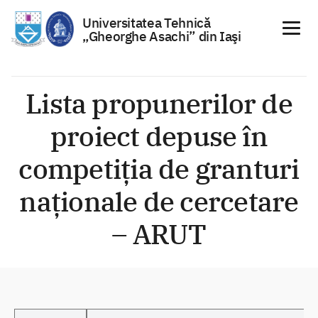
Universitatea Tehnică
„Gheorghe Asachi” din Iaşi
Sari
la
Lista propunerilor de
conținut
proiect depuse în
competiția de granturi
naționale de cercetare
– ARUT