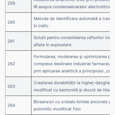
259
IR asupra condensatoarelor electrolitice
Metode de identificare automată a traiect
260
în trafic
Soluții pentru consolidarea rafturilor indu
261
aflate în exploatare
Formularea, modelarea și optimizarea pro
262
complexe destinate industriei farmaceuti
prin aplicarea analitică a principiului „calit
Creșterea durabilității la îngheț-dezgheț 
263
modificat cu bentonită și dioxid de titan
Biosenzori cu cristale lichide ancorate pe
264
polivinilic modificat fizic