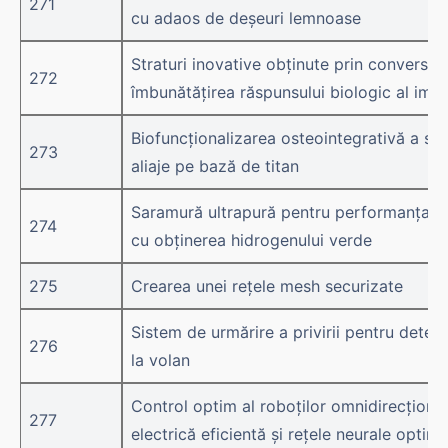
271
cu adaos de deșeuri lemnoase
Straturi inovative obținute prin conversie
272
îmbunătățirea răspunsului biologic al impla
Biofuncționalizarea osteointegrativă a sup
273
aliaje pe bază de titan
Saramură ultrapură pentru performanța ele
274
cu obținerea hidrogenului verde
275
Crearea unei rețele mesh securizate
Sistem de urmărire a privirii pentru detec
276
la volan
Control optim al roboților omnidirecțional
277
electrică eficientă și rețele neurale optim