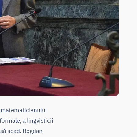
i matematicianului
rmale, a lingvisticii
nsă acad. Bogdan