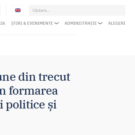
Caută
după:
026
ȘTIRI & EVENIMENTE
ADMINISTRAȚIE
ALEGERI
une din trecut
 în formarea
 politice și