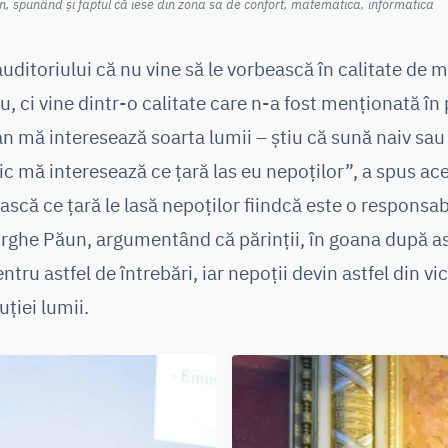
, spunând și faptul că iese din zona sa de confort, matematica, informatica
ditoriului că nu vine să le vorbească în calitate de 
, ci vine dintr-o calitate care n-a fost menționată în
 mă interesează soarta lumii – știu că sună naiv sau 
c mă interesează ce țară las eu nepoților”, a spus aces
ască ce țară le lasă nepoților fiindcă este o responsab
rghe Păun, argumentând că părinții, în goana după asi
ntru astfel de întrebări, iar nepoții devin astfel din vi
uției lumii.