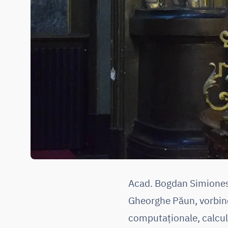
Acad. Bogdan Simionesc
Gheorghe Păun, vorbind 
computaționale, calcul