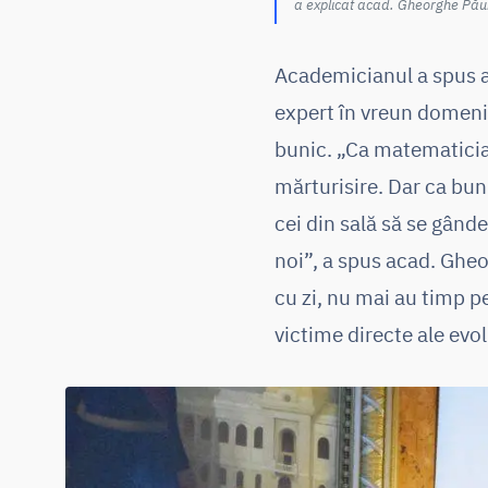
a explicat acad. Gheorghe Păun
Academicianul a spus au
expert în vreun domeniu
bunic. „Ca matematician
mărturisire. Dar ca buni
cei din sală să se gânde
noi”, a spus acad. Gheo
cu zi, nu mai au timp pe
victime directe ale evol