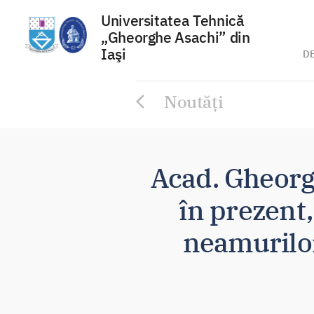
Universitatea Tehnică
„Gheorghe Asachi” din
Iaşi
D
Sari
Noutăți
la
conținut
Acad. Gheorgh
în prezent,
neamurilor 