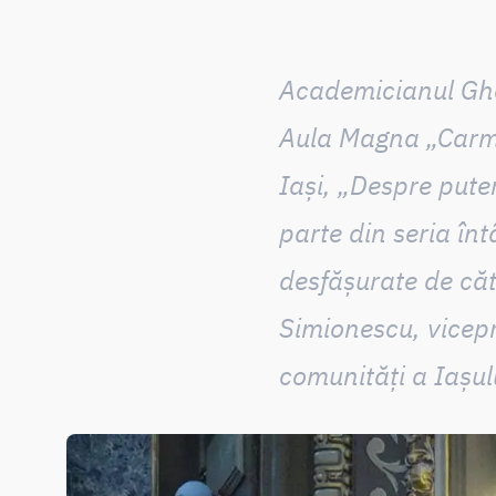
Academicianul Gheo
Aula Magna „Carme
Iași, „Despre pute
parte din seria înt
desfășurate de că
Simionescu, vicepr
comunități a Iașul