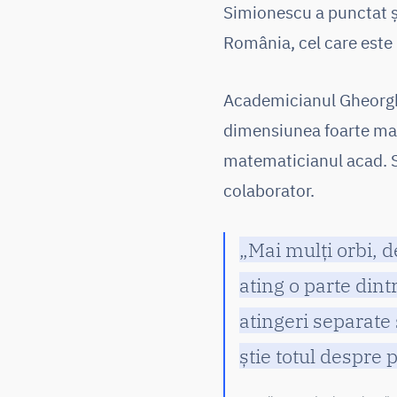
Simionescu a punctat și
România, cel care este 
Academicianul Gheorghe
dimensiunea foarte mare
matematicianul acad. S
colaborator.
„Mai mulți orbi, de
ating o parte dint
atingeri separate 
știe totul despre