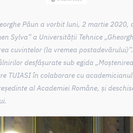
rghe Păun a vorbit luni, 2 martie 2020, d
n Sylva” a Universității Tehnice „Gheorgh
rea cuvintelor (la vremea postadevărului)”
âlnirilor desfășurate sub egida „Moștenirea
tre TUIASI în colaborare cu academicianu
eședinte al Academiei Române, și deschise
ui.