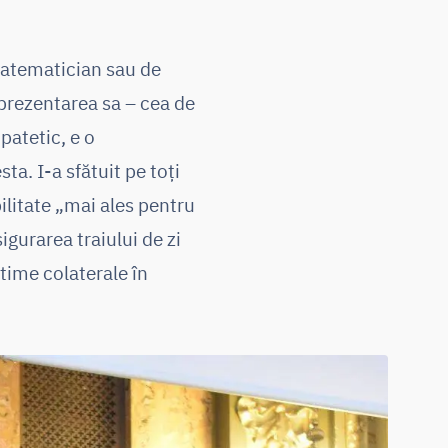
matematician sau de
 prezentarea sa – cea de
patetic, e o
ta. I-a sfătuit pe toți
ilitate „mai ales pentru
gurarea traiului de zi
ctime colaterale în