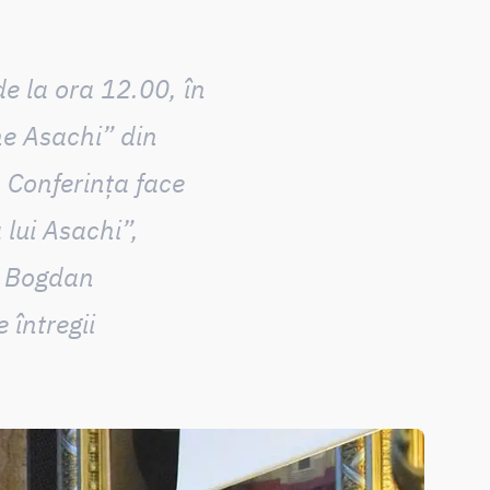
e la ora 12.00, în
e Asachi” din
. Conferința face
 lui Asachi”,
l Bogdan
 întregii