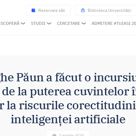
Rezervare săli
Biblioteca Universității
ESCOPERĂ
STUDII
CERCETARE
ADMITERE #TUIASI 2
e Păun a făcut o incursi
 de la puterea cuvintelor
la riscurile corectitudinii
inteligenței artificiale
2 martie 2020