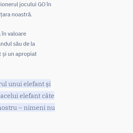
ionerul jocului GO în
 țara noastră.
 în valoare
ândul său de la
 și un apropiat
rul unui elefant și
 acelui elefant câte
 nostru – nimeni nu