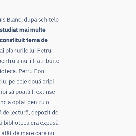
uis Blanc, după schițele
 studiat mai multe
u constituit tema de
i planurile lui Petru
ntru a nu-i fi atribuite
lioteca. Petru Poni
iu, pe cele două aripi
ipi să poată fi extinse
anc a optat pentru o
lă de lectură, depozit de
 că biblioteca era expusă
ot atât de mare care nu