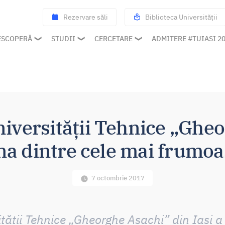
Rezervare săli
Biblioteca Universității
ESCOPERĂ
STUDII
CERCETARE
ADMITERE #TUIASI 2
niversității Tehnice „Ghe
una dintre cele mai frumo
7 octombrie 2017
ității Tehnice „Gheorghe Asachi” din Iași a 