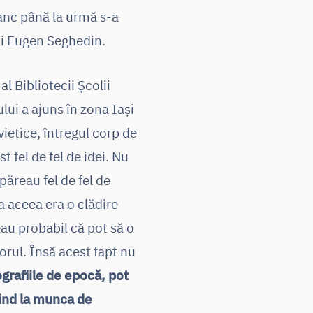
lanc până la urmă s-a
ai Eugen Seghedin.
l Bibliotecii Școlii
lui a ajuns în zona Iași
ietice, întregul corp de
t fel de fel de idei. Nu
păreau fel de fel de
a aceea era o clădire
eau probabil că pot să o
orul. Însă acest fapt nu
ografiile de epocă, pot
buind la munca de