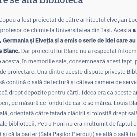
 Copou a fost proiectat de către arhitectul elvețian Lo
a profesor de chimie la Universitatea din Iași. Acesta
a
a, Germania și Elveția și a emis o serie de idei care a
s Blanc.
Dar proiectul lui Blanc nu a respectat întocma
 acesta, în memoriile sale, consemnează acest fapt, pe
 de proiectare. Una dintre aceste dispute privește Bib
să conțină o sală de lectură și câteva camere de servic
scă drept depozite pentru cărți. Ideea era ca aceste ar
ăperi, pe măsură ce fondul de carte se mărea. Louis Bl
ală, orientată către fațada clădirii și folosită drept sa
ii ale bibliotecii. Petru Poni nu era multumit de faptul
și că la parter (Sala Pașilor Pierduți) se află o sală t