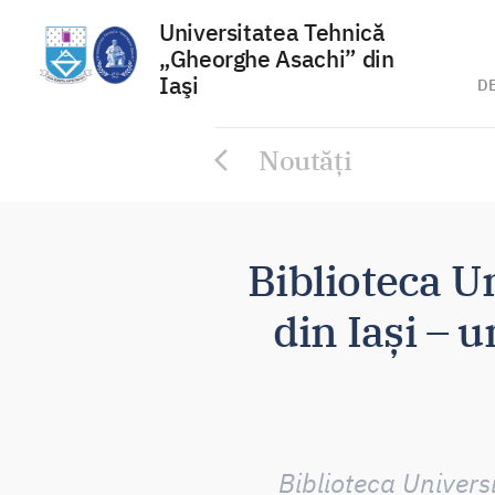
Universitatea Tehnică
„Gheorghe Asachi” din
Iaşi
D
Sari
Noutăți
la
conținut
Biblioteca U
din Iași – 
Biblioteca Univers