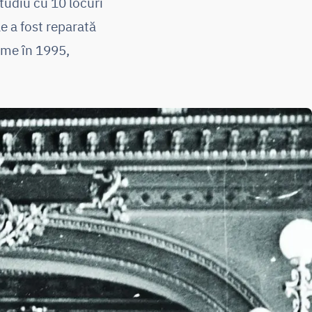
studiu cu 10 locuri
e a fost reparată
gime în 1995,