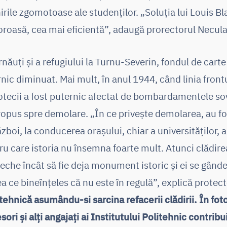
nirile zgomotoase ale studenților. „Soluția lui Louis B
loroasă, cea mai eficientă”, adaugă prorectorul Necul
năuți și a refugiului la Turnu-Severin, fondul de carte a
nic diminuat. Mai mult, în anul 1944, când linia frontu
iotecii a fost puternic afectat de bombardamentele sov
 propus spre demolare. „În ce privește demolarea, au fos
boi, la conducerea orașului, chiar a universităților, a
ru care istoria nu însemna foarte mult. Atunci clădire
veche încât să fie deja monument istoric și ei se gând
a ce bineînțeles că nu este în regulă”, explică protect
tehnică asumându-si sarcina refacerii clădirii. În fot
esori și alți angajați ai Institutului Politehnic contri