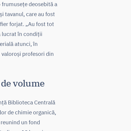
 o frumusețe deosebită a
i tavanul, care au fost
er forjat. „Au fost tot
 lucrat în condiții
rială atunci, în
 valoroși profesori din
n de volume
iinţă Biblioteca Centrală
elor de chimie organică,
, reunind un fond