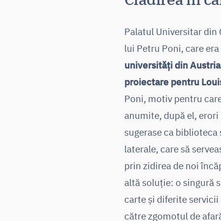
Palatul Universitar din
lui Petru Poni, care er
universități din Austri
proiectare pentru Loui
Poni, motiv pentru care
anumite, după el, erori
sugerase ca biblioteca 
laterale, care să servea
prin zidirea de noi înc
altă soluție: o singură s
carte și diferite servic
către zgomotul de afară 