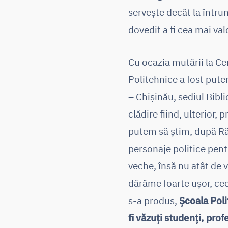
servește decât la întru
dovedit a fi cea mai va
Cu ocazia mutării la Cer
Politehnice a fost puter
– Chișinău, sediul Bibl
clădire fiind, ulterior,
putem să știm, după Răz
personaje politice pent
veche, însă nu atât de 
dărâme foarte ușor, cee
s-a produs,
Școala Poli
fi văzuți studenți, prof