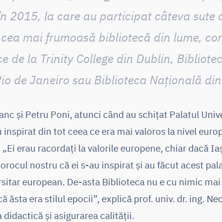
în 2015, la care au participat câteva sute 
ind cea mai frumoasă bibliotecă din lume, c
e de la Trinity College din Dublin, Bibliot
io de Janeiro sau Biblioteca Naţională din
nc și Petru Poni, atunci când au schițat Palatul Univer
 inspirat din tot ceea ce era mai valoros la nivel euro
Ei erau racordați la valorile europene, chiar dacă Iașu
orocul nostru că ei s-au inspirat și au făcut acest pal
sitar european. De-asta Biblioteca nu e cu nimic mai 
că ăsta era stilul epocii”, explică prof. univ. dr. ing. 
 didactică și asigurarea calității.