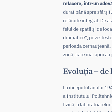
refacere, într-un adevă
durat până spre sfârșit
refăcute integral. De as
felul de spații și de loc
dramatice”, povestește 
perioada cernăuțeană, Un
zonă, care mai apoi au p
Evoluția – de 
La începutul anului 1948
a Institutului Politehn
fizică, a laboratoarelo