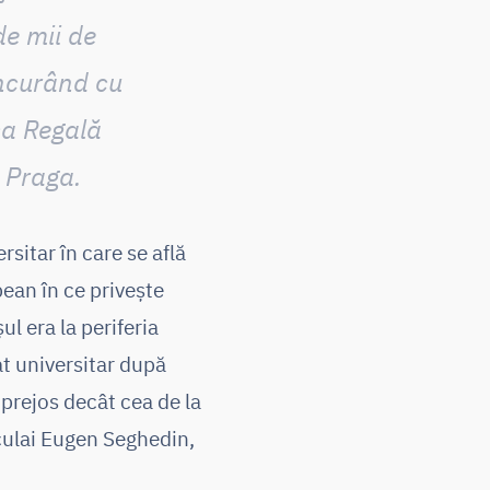
de mii de
oncurând cu
eca Regală
 Praga.
sitar în care se află
pean în ce privește
l era la periferia
at universitar după
prejos decât cea de la
Neculai Eugen Seghedin,