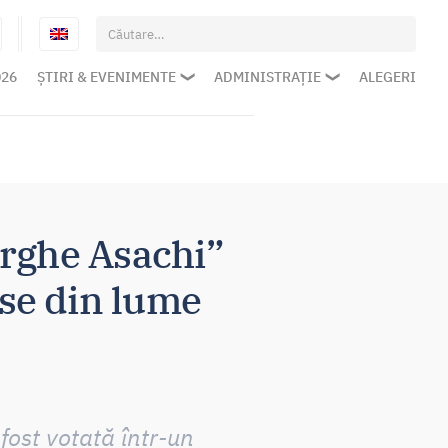
Caută
după:
026
ȘTIRI & EVENIMENTE
ADMINISTRAȚIE
ALEGERI
orghe Asachi”
ase din lume
fost votată într-un