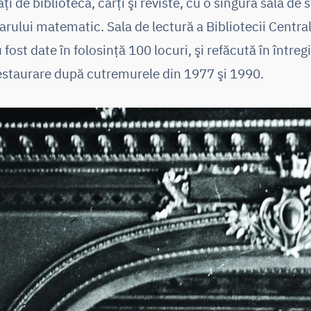
 de bibliotecă, cărţi şi reviste, cu o singură sală de 
arului matematic. Sala de lectură a Bibliotecii Central
 fost date în folosinţă 100 locuri, şi refăcută în între
restaurare după cutremurele din 1977 şi 1990.