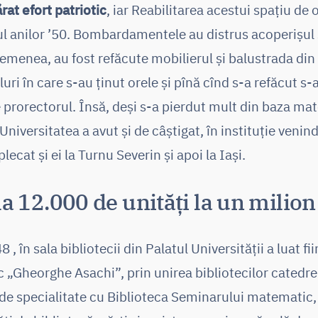
rat efort patriotic
, iar Reabilitarea acestui spațiu de
ul anilor ’50. Bombardamentele au distrus acoperișul ș
emenea, au fost refăcute mobilierul și balustrada din fi
aluri în care s-au ținut orele și pînă cînd s-a refăcut s-a
prorectorul. Însă, deși s-a pierdut mult din baza mate
iversitatea a avut și de câștigat, în instituție venind
lecat și ei la Turnu Severin și apoi la Iași.
la 12.000 de unități la un milio
 , în sala bibliotecii din Palatul Universităţii a luat f
ic „Gheorghe Asachi”, prin unirea bibliotecilor catedr
r de specialitate cu Biblioteca Seminarului matematic