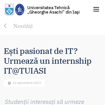
Universitatea Tehnică
„Gheorghe Asachi” din Iaşi
Sari
Noutăți
la
conținut
Ești pasionat de IT?
Urmează un internship
IT@TUIASI
12 septembrie 2023
Studenții interesați să urmeze