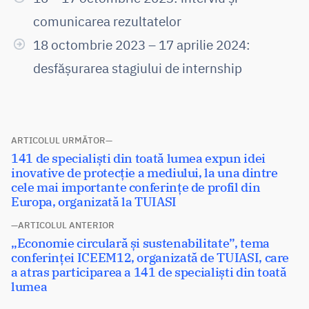
comunicarea rezultatelor
18 octombrie 2023 – 17 aprilie 2024:
desfășurarea stagiului de internship
Navigare
ARTICOLUL URMĂTOR
Articolul
141 de specialiști din toată lumea expun idei
în
următor:
inovative de protecție a mediului, la una dintre
articole
cele mai importante conferințe de profil din
Europa, organizată la TUIASI
ARTICOLUL ANTERIOR
Articolul
„Economie circulară și sustenabilitate”, tema
anterior:
conferinței ICEEM12, organizată de TUIASI, care
a atras participarea a 141 de specialiști din toată
lumea