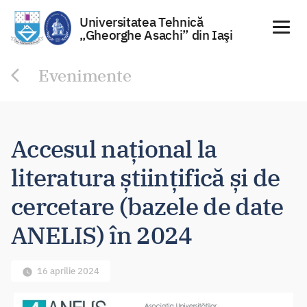
Universitatea Tehnică
„Gheorghe Asachi” din Iaşi
Sari
Evenimente
la
conținut
Accesul național la
literatura științifică și de
cercetare (bazele de date
ANELIS) în 2024
16 aprilie 2024