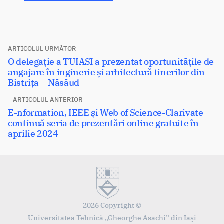
Navigare
ARTICOLUL URMĂTOR
Articolul
O delegație a TUIASI a prezentat oportunitățile de
în
următor:
angajare în inginerie și arhitectură tinerilor din
articole
Bistrița – Năsăud
ARTICOLUL ANTERIOR
Articolul
E-nformation, IEEE și Web of Science-Clarivate
anterior:
continuă seria de prezentări online gratuite în
aprilie 2024
2026 Copyright ©
Universitatea Tehnică „Gheorghe Asachi” din Iaşi