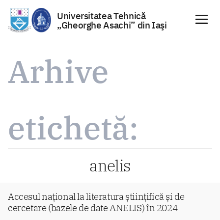
Universitatea Tehnică
„Gheorghe Asachi” din Iaşi
Sari
la
Arhive
conținut
etichetă:
anelis
Accesul național la literatura științifică și de
cercetare (bazele de date ANELIS) în 2024