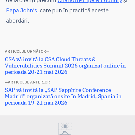
Papa John’s
, care pun în practică aceste
abordări.
Navigare
ARTICOLUL URMĂTOR
Articolul
CSA vă invită la CSA Cloud Threats &
în
următor:
Vulnerabilities Summit 2026 organizat online în
articole
perioada 20-21 mai 2026
ARTICOLUL ANTERIOR
Articolul
SAP vă invită la „SAP Sapphire Conference
anterior:
Madrid” organizată onsite în Madrid, Spania în
perioada 19-21 mai 2026