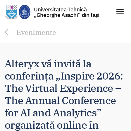
Universitatea Tehnică
„Gheorghe Asachi” din Iaşi
Sari
Evenimente
la
conținut
Alteryx vă invită la
conferința „Inspire 2026:
The Virtual Experience –
The Annual Conference
for AI and Analytics”
organizată online în