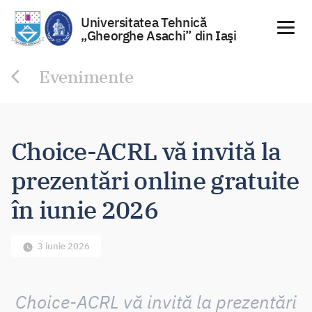
Universitatea Tehnică
„Gheorghe Asachi” din Iaşi
Sari
Evenimente
la
conținut
Choice-ACRL vă invită la
prezentări online gratuite
în iunie 2026
3 iunie 2026
Choice-ACRL vă invită la prezentări