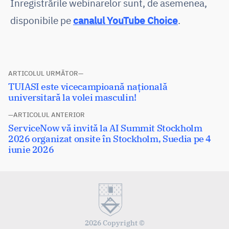
Înregistrările webinarelor sunt, de asemenea,
disponibile pe
canalul YouTube Choice
.
Navigare
ARTICOLUL URMĂTOR
Articolul
TUIASI este vicecampioană națională
în
următor:
universitară la volei masculin!
articole
ARTICOLUL ANTERIOR
Articolul
ServiceNow vă invită la AI Summit Stockholm
anterior:
2026 organizat onsite în Stockholm, Suedia pe 4
iunie 2026
2026 Copyright ©