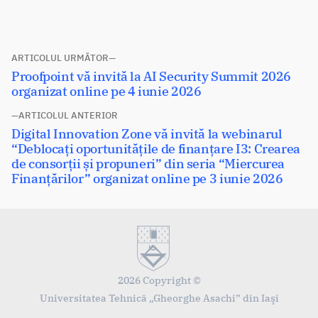
Navigare
ARTICOLUL URMĂTOR
Articolul
Proofpoint vă invită la AI Security Summit 2026
în
următor:
organizat online pe 4 iunie 2026
articole
ARTICOLUL ANTERIOR
Articolul
Digital Innovation Zone vă invită la webinarul
anterior:
“Deblocați oportunitățile de finanțare I3: Crearea
de consorții și propuneri” din seria “Miercurea
Finanțărilor” organizat online pe 3 iunie 2026
2026 Copyright ©
Universitatea Tehnică „Gheorghe Asachi” din Iaşi