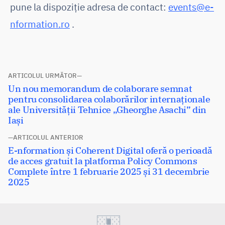
pune la dispoziție adresa de contact:
events@e-
nformation.ro
.
Navigare
ARTICOLUL URMĂTOR
Articolul
Un nou memorandum de colaborare semnat
în
următor:
pentru consolidarea colaborărilor internaționale
articole
ale Universității Tehnice „Gheorghe Asachi” din
Iași
ARTICOLUL ANTERIOR
Articolul
E-nformation și Coherent Digital oferă o perioadă
anterior:
de acces gratuit la platforma Policy Commons
Complete între 1 februarie 2025 și 31 decembrie
2025