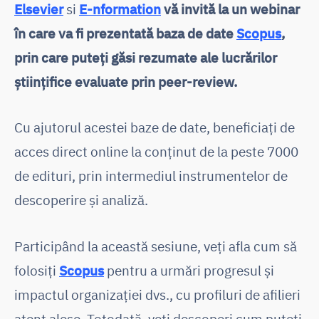
Elsevier
si
E-nformation
vă invită la un webinar
în care va fi prezentată baza de date
Scopus
,
prin care puteți găsi rezumate ale lucrărilor
științifice evaluate prin peer-review.
Cu ajutorul acestei baze de date, beneficiați de
acces direct online la conținut de la peste 7000
de edituri, prin intermediul instrumentelor de
descoperire și analiză.
Participând la această sesiune, veți afla cum să
folosiți
Scopus
pentru a urmări progresul și
impactul organizației dvs., cu profiluri de afilieri
atent alese. Totodată, veți descoperi cum puteți