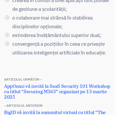
crearea în comun a unei aplicații funcționale
de gestiune a școlarității;
o colaborare mai strânsă în stabilirea
disciplinelor opționale;
extinderea învățământului superior dual;
convergență a pozițiilor în ceea ce privește
utilizarea inteligenței artificiale în educație.
Navigare
ARTICOLUL URMĂTOR
Articolul
AppOmni vă invită la SaaS Security 101 Workshop
în
următor:
cu titlul “Securing M365” organizat pe 13 martie
articole
2025
ARTICOLUL ANTERIOR
Articolul
BigID vă invită la summitul virtual cu titlul “The