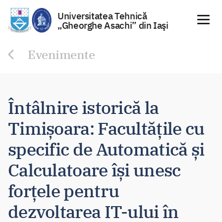
Universitatea Tehnică
„Gheorghe Asachi” din Iaşi
Sari
Evenimente
la
conținut
Întâlnire istorică la
Timișoara: Facultățile cu
specific de Automatică și
Calculatoare își unesc
forțele pentru
dezvoltarea IT-ului în