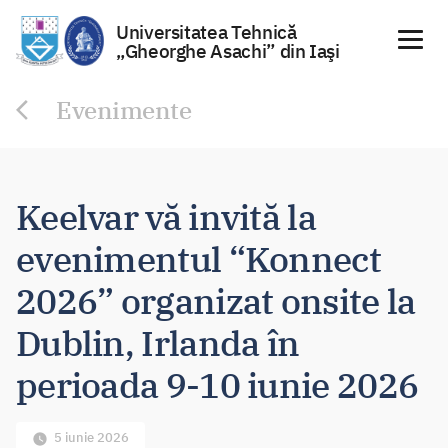
Universitatea Tehnică
„Gheorghe Asachi” din Iaşi
Sari
Evenimente
la
conținut
Keelvar vă invită la
evenimentul “Konnect
2026” organizat onsite la
Dublin, Irlanda în
perioada 9-10 iunie 2026
5 iunie 2026