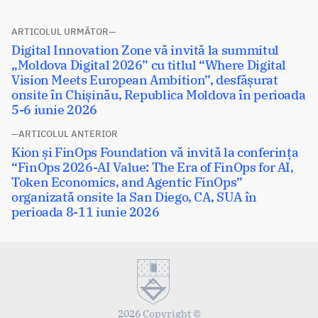
Navigare
ARTICOLUL URMĂTOR
Articolul
Digital Innovation Zone vă invită la summitul
în
următor:
„Moldova Digital 2026” cu titlul “Where Digital
articole
Vision Meets European Ambition”, desfășurat
onsite în Chișinău, Republica Moldova în perioada
5-6 iunie 2026
ARTICOLUL ANTERIOR
Articolul
Kion și FinOps Foundation vă invită la conferința
anterior:
“FinOps 2026-AI Value: The Era of FinOps for AI,
Token Economics, and Agentic FinOps”
organizată onsite la San Diego, CA, SUA în
perioada 8-11 iunie 2026
2026 Copyright ©