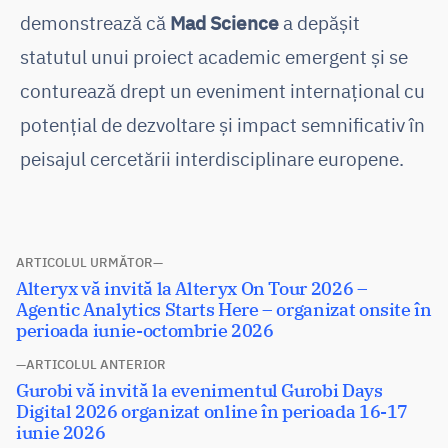
demonstrează că
Mad Science
a depășit
statutul unui proiect academic emergent și se
conturează drept un eveniment internațional cu
potențial de dezvoltare și impact semnificativ în
peisajul cercetării interdisciplinare europene.
Navigare
ARTICOLUL URMĂTOR
Articolul
Alteryx vă invită la Alteryx On Tour 2026 –
în
următor:
Agentic Analytics Starts Here – organizat onsite în
articole
perioada iunie-octombrie 2026
ARTICOLUL ANTERIOR
Articolul
Gurobi vă invită la evenimentul Gurobi Days
anterior:
Digital 2026 organizat online în perioada 16-17
iunie 2026