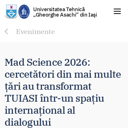
Universitatea Tehnică
„Gheorghe Asachi” din Iaşi
Sari
Evenimente
la
conținut
Mad Science 2026:
cercetători din mai multe
țări au transformat
TUIASI într-un spațiu
internațional al
dialogului