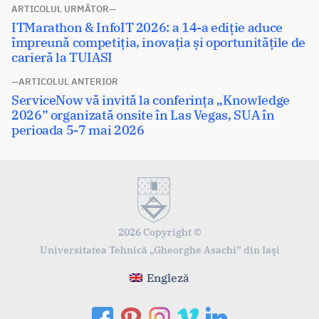
Navigare
ARTICOLUL URMĂTOR
Articolul
ITMarathon & InfoIT 2026: a 14-a ediție aduce
în
următor:
împreună competiția, inovația și oportunitățile de
articole
carieră la TUIASI
ARTICOLUL ANTERIOR
Articolul
ServiceNow vă invită la conferința „Knowledge
anterior:
2026” organizată onsite în Las Vegas, SUA în
perioada 5-7 mai 2026
2026 Copyright ©
Universitatea Tehnică „Gheorghe Asachi” din Iaşi
Engleză