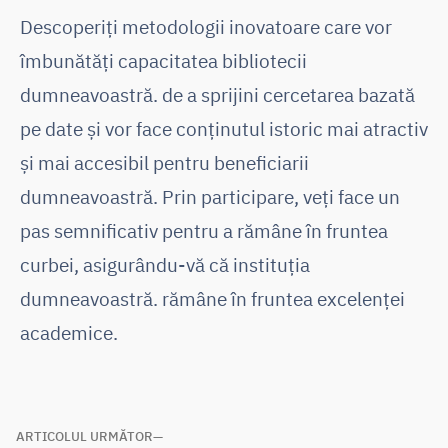
Descoperiți metodologii inovatoare care vor
îmbunătăți capacitatea bibliotecii
dumneavoastră. de a sprijini cercetarea bazată
pe date și vor face conținutul istoric mai atractiv
și mai accesibil pentru beneficiarii
dumneavoastră. Prin participare, veți face un
pas semnificativ pentru a rămâne în fruntea
curbei, asigurându-vă că instituția
dumneavoastră. rămâne în fruntea excelenței
academice.
Navigare
ARTICOLUL URMĂTOR