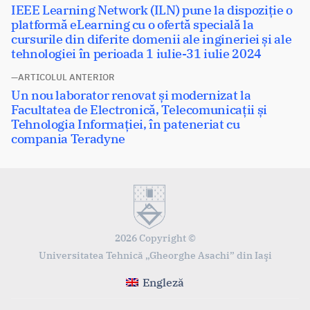
Articolul
IEEE Learning Network (ILN) pune la dispoziție o
în
următor:
platformă eLearning cu o ofertă specială la
articole
cursurile din diferite domenii ale ingineriei și ale
tehnologiei în perioada 1 iulie-31 iulie 2024
ARTICOLUL ANTERIOR
Articolul
Un nou laborator renovat și modernizat la
anterior:
Facultatea de Electronică, Telecomunicații și
Tehnologia Informației, în pateneriat cu
compania Teradyne
2026 Copyright ©
Universitatea Tehnică „Gheorghe Asachi” din Iaşi
Engleză