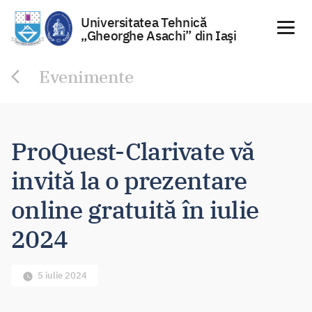
Universitatea Tehnică
„Gheorghe Asachi” din Iaşi
Sari
Evenimente
la
conținut
ProQuest-Clarivate vă
invită la o prezentare
online gratuită în iulie
2024
5 iulie 2024