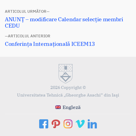
Navigare
ARTICOLUL URMĂTOR
Articolul
ANUNȚ – modificare Calendar selecție membri
în
următor:
CEDU
articole
ARTICOLUL ANTERIOR
Articolul
Conferința Internațională ICEEM13
anterior:
2026 Copyright ©
Universitatea Tehnică „Gheorghe Asachi” din Iaşi
Engleză