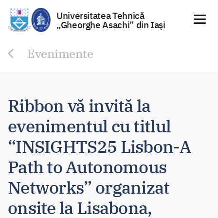
Universitatea Tehnică
„Gheorghe Asachi” din Iaşi
Sari
Evenimente
la
conținut
Ribbon vă invită la
evenimentul cu titlul
“INSIGHTS25 Lisbon-A
Path to Autonomous
Networks” organizat
onsite la Lisabona,